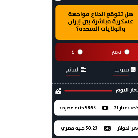
هل تتوقع اندلاع مواجهة
عسكرية مباشرة بين إيران
والولايات المتحدة؟
نعم
لا
تصويت
النتائج
ار اليوم
ذهب عيار 21
5865 جنيه مصري
ر الدولار
50.23 جنيه مصري