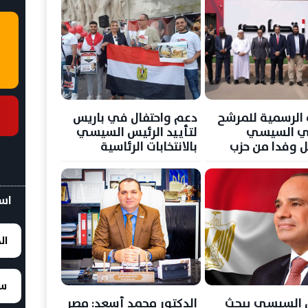
 الرسمية للمرشح
دعم واحتفال في باريس
سي السيسي
لتأييد الرئيس السيسي
 وفدا من حزب
بالانتخابات الرئاسية
القادمة
اسع
ال
سع
 السيسي يبحث
الدكتور محمد أسعد: مصر