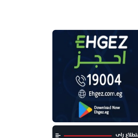
طلاع راى