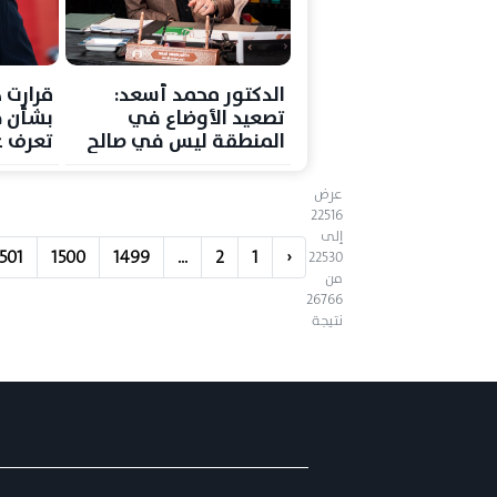
الدكتور محمد أسعد:
قرارت 
تصعيد الأوضاع في
بشأن خ
المنطقة ليس في صالح
تعرف ع
الجميع
عرض
22516
إلى
1501
1500
1499
...
2
1
‹
22530
من
26766
نتيجة