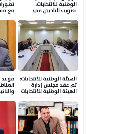
الوطنية للانتخابات:
تطورات
تصويت الناخبين في
مع مست
الانتخابات الرئاسية
المقبلة ستكون معبرة
عن إرادتهم
الهيئة الوطنية للانتخابات:
م
تم عقد مجلس إدارة
المناط
الهيئة الوطنية للانتخابات
والنائي
الاجتماع الأول بتشكيله
بجامعة 
الجديد