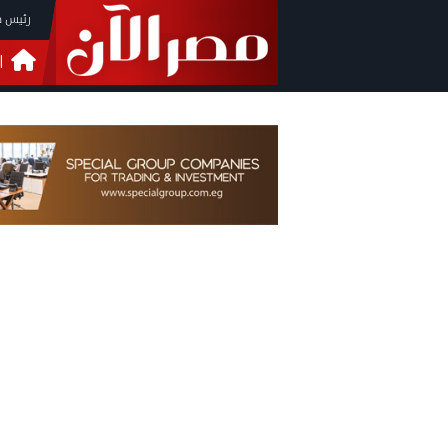
رئيس م
ا
التحق
فيدي