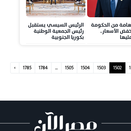
هامة من الحكومة
الرئيس السيسي يستقبل
فض الأسعار..
رئيس الجمعية الوطنية
ليها
بكوريا الجنوبية
›
1785
1784
...
1505
1504
1503
1502