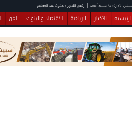
جلس الادارة : د/ محمد أسعد
رئيس التحرير : صفوت عبد العظيم
لرئيسيه
الأخبار
الرياضة
الاقتصاد والبنوك
الفن
ا
يقات
عربي ودولي
المرأة والطفل
التكنولوجيا
وهات
البرلمان
صحة
الثقافة
خدمات
منوعات