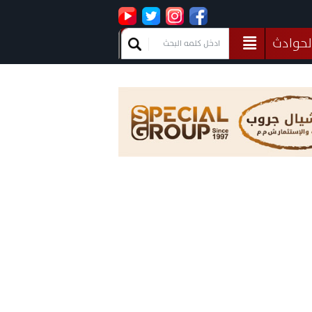
لحوادث