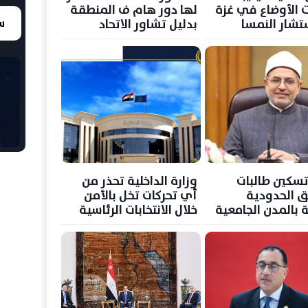
 الأوضاع في غزة
لها دور هام ف المنطقة
شار النمسا
بدليل تشاور الاتحاد
سع
الأوروبي برغم ادعاءاته
الكاذبة
وعد تسكين طالبات
وزارة الداخلية تحذر من
ق الحدودية
أي تحركات تخل بالأمن
ة بالمدن الجامعية
خلال الانتخابات الرئاسية
الأزهر بالقاهرة