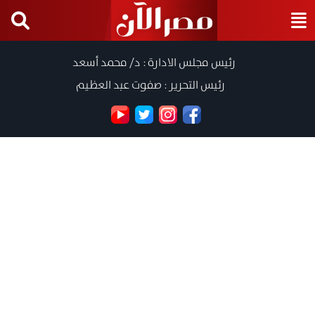
رئيس مجلس الادارة : د/ محمد أسعد
رئيس التحرير : صفوت عبد العظيم