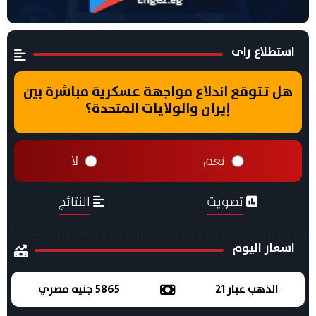
استطلاع راى
هل تتوقع اندلاع مواجهة عسكرية مباشرة بين
إيران والولايات المتحدة؟
نعم
لا
تصويت
النتائج
اسعار اليوم
الذهب عيار 21
5865 جنيه مصري