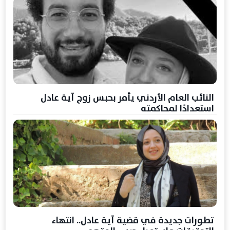
النائب العام الأردني يأمر بحبس زوج آية عادل
استعدادًا لمحاكمته
تطورات جديدة في قضية آية عادل.. انتهاء