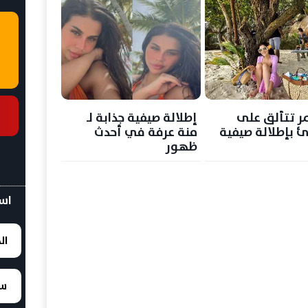
 تتألق على
إطلالة صيفية جذابة لـ
 بإطلالة صيفية
منة عرفة في أحدث
ظهور
اسع
ال
سع