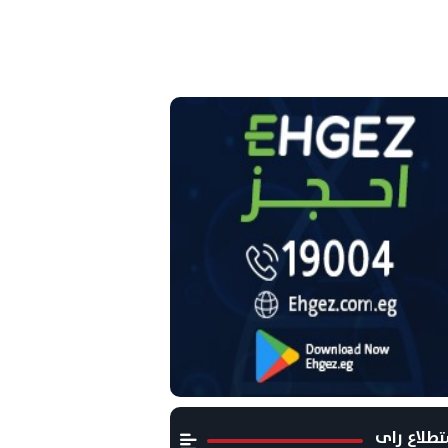
طلاع راى