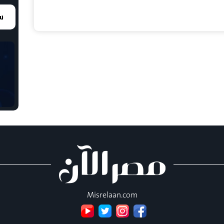
سع
Misrelaan.com