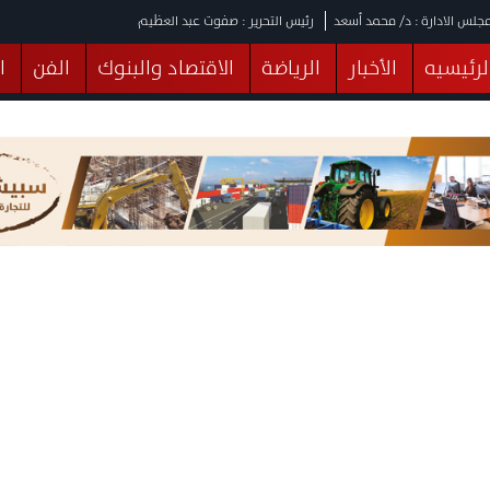
جلس الادارة : د/ محمد أسعد
رئيس التحرير : صفوت عبد العظيم
لرئيسيه
الأخبار
الرياضة
الاقتصاد والبنوك
الفن
ا
يقات
عربي ودولي
المرأة والطفل
التكنولوجيا
وهات
البرلمان
صحة
الثقافة
خدمات
منوعات