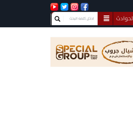
لحوادث