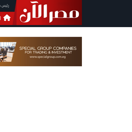
رئيس م
ا
التحق
فيدي