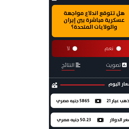
هل تتوقع اندلاع مواجهة
عسكرية مباشرة بين إيران
والولايات المتحدة؟
نعم
لا
تصويت
النتائج
ار اليوم
ذهب عيار 21
5865 جنيه مصري
ر الدولار
50.23 جنيه مصري