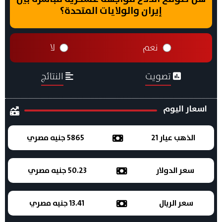
إيران والولايات المتحدة؟
نعم
لا
تصويت
النتائج
اسعار اليوم
الذهب عيار 21
5865 جنيه مصري
سعر الدولار
50.23 جنيه مصري
سعر الريال
13.41 جنيه مصري