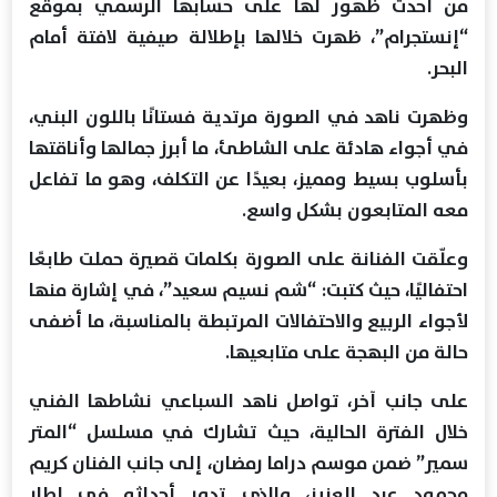
من أحدث ظهور لها على حسابها الرسمي بموقع
“إنستجرام”، ظهرت خلالها بإطلالة صيفية لافتة أمام
البحر.
وظهرت ناهد في الصورة مرتدية فستانًا باللون البني،
في أجواء هادئة على الشاطئ، ما أبرز جمالها وأناقتها
بأسلوب بسيط ومميز، بعيدًا عن التكلف، وهو ما تفاعل
معه المتابعون بشكل واسع.
وعلّقت الفنانة على الصورة بكلمات قصيرة حملت طابعًا
احتفاليًا، حيث كتبت: “شم نسيم سعيد”، في إشارة منها
لأجواء الربيع والاحتفالات المرتبطة بالمناسبة، ما أضفى
حالة من البهجة على متابعيها.
على جانب آخر، تواصل ناهد السباعي نشاطها الفني
خلال الفترة الحالية، حيث تشارك في مسلسل “المتر
سمير” ضمن موسم دراما رمضان، إلى جانب الفنان كريم
محمود عبد العزيز، والذي تدور أحداثه في إطار