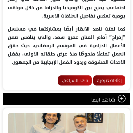
اجتماعي يمزج بين الكوميديا والدراما من خلال مواقف
يومية تعكس تفاصيل العلاقات الأسرية.
كما لفتت ناهد الأنظار أيضًا بمشاركتها في مسلسل
“إفراج” أمام الفنان عمرو سعد، والذي ينافس ضمن
الأعمال الدرامية في الموسم الرمضاني، حيث حقق
العمل تفاعلًا ملحوظًا منذ عرض حلقاته الأولى، بفضل
الأحداث المشوقة وردود الفعل الإيجابية من الجمهور.
إطلالة صيفية
ناهد السباعي
شاهد ايضا