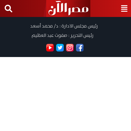
رئيس مجلس الادارة : د/ محمد أسعد
رئيس التحرير : صفوت عبد العظيم