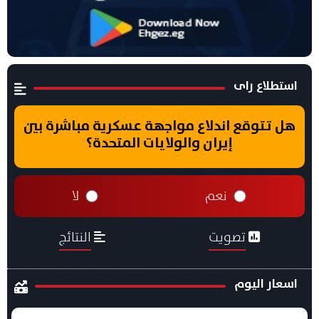
استطلاع راى
هل تتوقع اندلاع مواجهة عسكرية مباشرة بين
إيران والولايات المتحدة؟
نعم
لا
تصويت
النتائج
اسعار اليوم