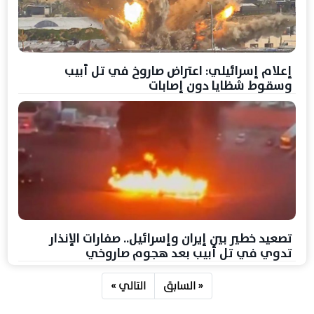
إعلام إسرائيلي: اعتراض صاروخ في تل أبيب
وسقوط شظايا دون إصابات
تصعيد خطير بين إيران وإسرائيل.. صفارات الإنذار
تدوي في تل أبيب بعد هجوم صاروخي
« السابق
التالي »