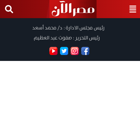
رئيس مجلس الادارة : د/ محمد أسعد
رئيس التحرير : صفوت عبد العظيم