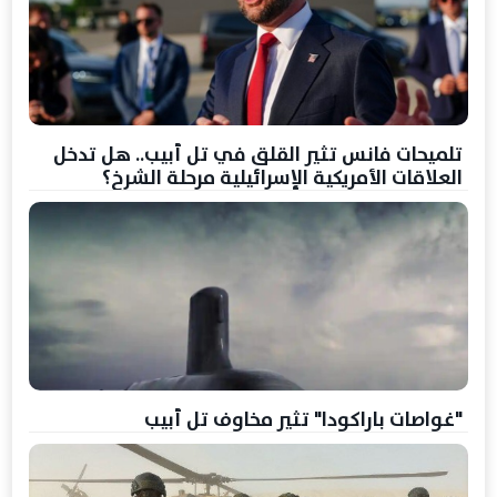
تلميحات فانس تثير القلق في تل أبيب.. هل تدخل
العلاقات الأمريكية الإسرائيلية مرحلة الشرخ؟
"غواصات باراكودا" تثير مخاوف تل أبيب