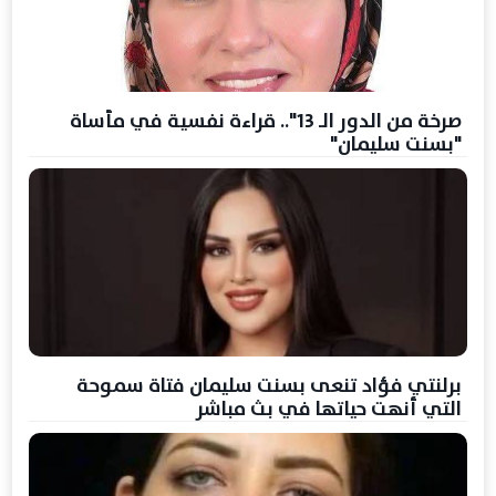
صرخة من الدور الـ 13".. قراءة نفسية في مأساة
"بسنت سليمان"
برلنتي فؤاد تنعى بسنت سليمان فتاة سموحة
التي أنهت حياتها في بث مباشر