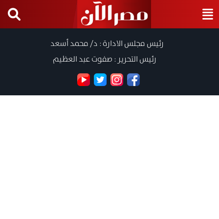
رئيس مجلس الادارة : د/ محمد أسعد
رئيس التحرير : صفوت عبد العظيم