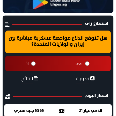
استطلاع راى
هل تتوقع اندلاع مواجهة عسكرية مباشرة بين
إيران والولايات المتحدة؟
نعم
لا
تصويت
النتائج
اسعار اليوم
الذهب عيار 21
5865 جنيه مصري