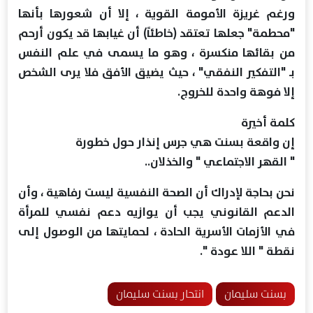
ورغم غريزة الأمومة القوية ، إلا أن شعورها بأنها
"محطمة" جعلها تعتقد (خاطئاً) أن غيابها قد يكون أرحم
من بقائها منكسرة ، وهو ما يسمى في علم النفس
بـ "التفكير النفقي" ، حيث يضيق الأفق فلا يرى الشخص
إلا فوهة واحدة للخروج.
كلمة أخيرة
إن واقعة بسنت هي جرس إنذار حول خطورة
" القهر الاجتماعي " والخذلان..
نحن بحاجة لإدراك أن الصحة النفسية ليست رفاهية ، وأن
الدعم القانوني يجب أن يوازيه دعم نفسي للمرأة
في الأزمات الأسرية الحادة ، لحمايتها من الوصول إلى
نقطة " اللا عودة ".
بسنت سليمان
انتحار بسنت سليمان