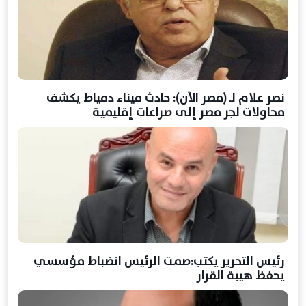
نصر علام لـ (مصر الآن): حادث ميناء دمياط يكشف
محاولات لجر مصر إلى صراعات إقليمية
رئيس التحرير يكتب:صمت الرئيس انضباط مؤسسي
يحفظ هيبة القرار