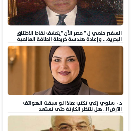
السفير حلمي ل " مصر الآن "يكشف نقاط الاختناق
البحرية… وإعادة هندسة خريطة الطاقة العالمية
د ٠ سلوي زكي تكتب :ماذا لو سبقت الهواتف
الأرض؟!.. هل ننتظر الكارثة حتى نستعد