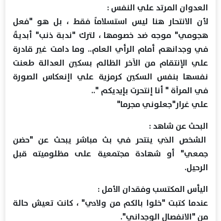
العدوان المرتد علي النفس :
لأن الانتحار هنا ليس استسلاماً فقط ، بل هو "فعل
هجومي" موجه ضد خصومها ، لترك "ندبة ذنب" أبديةً
في وجدانهم أمام الرأي العام.. وما دامت غير قادرة
علي الإنتقام من الآخر الظالم بسكين العدالة طعنت
نفسها بنفس السكين كرمزية علي اإنعكاس الصورة
في المرآة " أنا إنتحرت بإيديكم "..
علي غرار"جعلوني مجرما"
البحث عن شاهد :
الشخص الذي ينتحر في بث مباشر يبحث عن "حضن
جمعي" أو شهادة مجتمعية على مظلوميته قبل
الرحيل.
اليأس المكتسب وفقدان الأمل :
عندما كتبت "خلوا بالكم من ولادي" ، كانت تعيش حالة
من "الانفصال الوجداني".