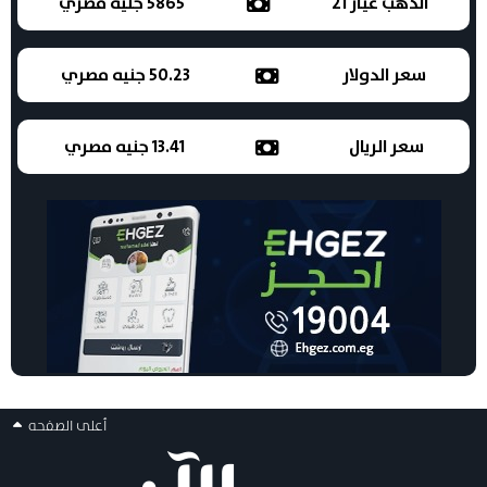
الذهب عيار 21
5865 جنيه مصري
سعر الدولار
50.23 جنيه مصري
سعر الريال
13.41 جنيه مصري
أعلى الصفحه