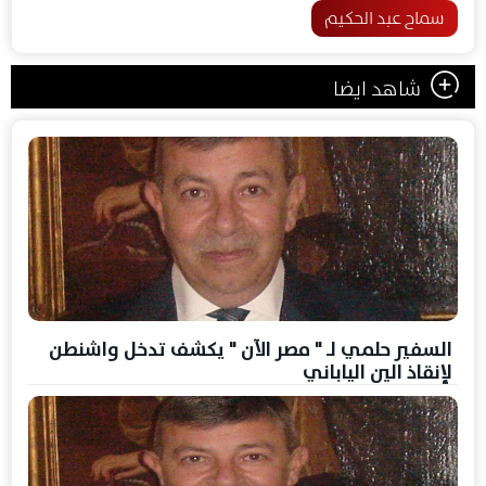
سماح عبد الحكيم
شاهد ايضا
السفير حلمي لـ " مصر الآن " يكشف تدخل واشنطن
لإنقاذ الين الياباني