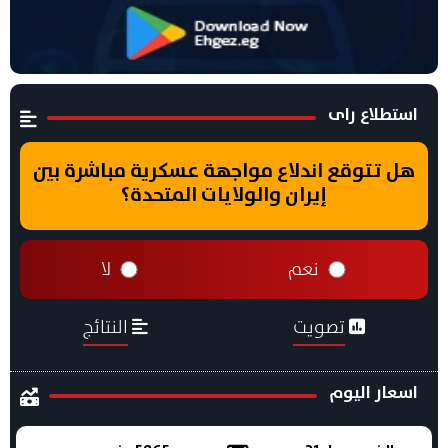
استطلاع راى
هل تتوقع اندلاع مواجهة عسكرية مباشرة بين
إيران والولايات المتحدة؟
نعم
لا
تصويت
النتائج
اسعار اليوم