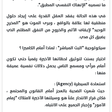
ما نسميه "الإنهاك النفسي المطبق".
في هذه الحالة يفقد العقل القدرة على إيجاد حلول
منطقية لها علاقة بالواقع ، ويرى الموت هو "المخرج
الوحيد" لإيقاف الألم والخروج من النفق المظلم الذي
يضيق كل مدي.
سيكولوجية "البث المباشر" : لماذا أمام الكاميرا ؟
اختيار بسنت لتوثيق لحظاتها الأخيرة رقمياً حتي تكون
أمام مرأي ومسمع الناس يحمل دلالات نفسية عميقة
منها :
استعادة السيطرة (Agency) :
حيث شعرت الضحية بالعجز أمام القانون والمجتمع ،
فكان قرار الانتحار علناً هو وسيلتها الأخيرة لامتلاك "زمام
الأمور" وإجبار الجميع على الانتباه.