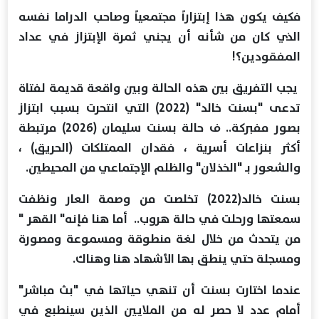
فكيف يكون هذا إبتزاراً مجتمعياً وصاحب الدراما نفسه
الذي كان من شأنه أن يجني ثمرة الإبتزاز في عداد
المفقودين؟!
يجب التفريق بين هذه الحالة وبين واقعة قديمة لفتاة
تدعى "بسنت خالد" (2022) التي انتحرت بسبب ابتزاز
بصور مفبركة.. ف حالة بسنت سليمان (2026) مرتبطة
أكثر بنزاعات أسرية ، فقدان الممتلكات (الحريق) ،
والشعور بـ "الخذلان" والظلم الإجتماعي من المحيطين.
بسنت خالد(2022) تخلصت من وصمة العار ونظفت
سمعتها ورحلت في حالة هروب.. أما هنا فإنه" القهر "
من يتحدث من خلال لغة منطوقة ومسموعة ومصورة
ومسجلة حتي ينطق بها الأشهاد هنا وهناك.
عندما اختارت بسنت أن تنهي حياتها في "بث مباشر"
أمام عدد لا حصر له من الملايين الذين سينطبع في