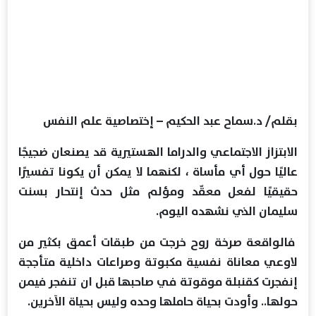
بقلم/ د.سماح عبد الحكيم – إختصاصية علم النفس
الابتزاز الاجتماعي والدراما الهستيرية قد يصنعان ضجيجًا
عاليًا حول أي مأساة ، لكنهما لا يمكن أن يكونا تفسيرًا
حقيقيًا لفعل معقّد ومؤلم مثل حدث إنتحار بسنت
سليمان الذي نشهده اليوم.
فالواقعة صرخة روح خرجت من طبقات أعمق بكثير من
لاوعي معاناة نفسية مكبوتة وصراعات داخلية متأججة
إنفجرت كقنبلة موقوتة في صاحبها قبل ان تنفجر فيمن
حولها.. وأودت بحياة حاملها وحده وليس بحياة الآخرين.