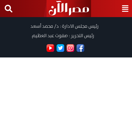
رئيس مجلس الادارة : د/ محمد أسعد
رئيس التحرير : صفوت عبد العظيم