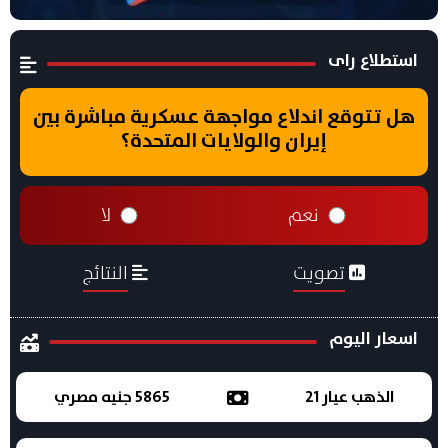
استطلاع راى
هل تتوقع اندلاع مواجهة عسكرية مباشرة بين
إيران والولايات المتحدة؟
نعم
لا
تصويت
النتائج
اسعار اليوم
الذهب عيار 21
5865 جنيه مصري