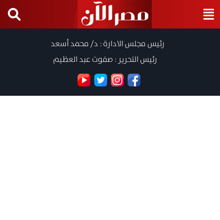
رئيس مجلس الادارة : د/ محمد أسعد
رئيس التحرير : صفوت عبد العظيم