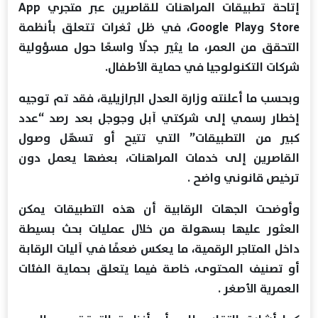
إتاحة تطبيقات المراهنات للقاصرين عبر متجري App
Store وGoogle Play، في ظل ثغرات تتعلق بأنظمة
التحقق من العمر، ما يثير جدلًا واسعًا حول مسؤولية
شركات التكنولوجيا في حماية الأطفال.
وبحسب ما أعلنته وزارة العدل البرازيلية، فقد تم توجيه
إخطار رسمي إلى شركتي آبل وجوجل بعد رصد “عدد
كبير من التطبيقات” التي تتيح أو تسهّل وصول
القاصرين إلى خدمات المراهنات، بعضها يعمل دون
ترخيص قانوني واضح .
وأوضحت الجهات الرقابية أن هذه التطبيقات يمكن
العثور عليها بسهولة من خلال عمليات بحث بسيطة
داخل المتاجر الرقمية، ما يعكس ضعفًا في آليات الرقابة
أو تصنيف المحتوى، خاصة فيما يتعلق بحماية الفئات
العمرية الأصغر .