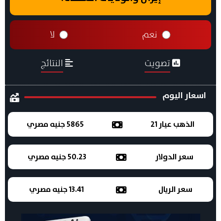
نعم
لا
تصويت
النتائج
اسعار اليوم
الذهب عيار 21
5865 جنيه مصري
سعر الدولار
50.23 جنيه مصري
سعر الريال
13.41 جنيه مصري