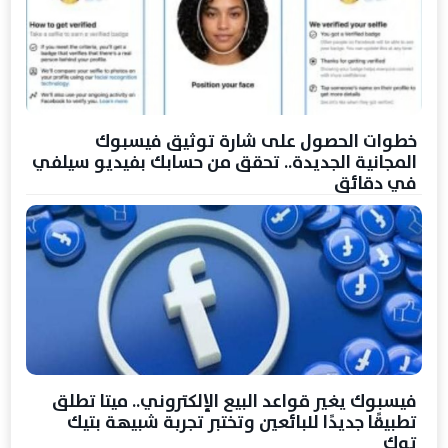
خطوات الحصول على شارة توثيق فيسبوك
المجانية الجديدة.. تحقق من حسابك بفيديو سيلفي
في دقائق
فيسبوك يغير قواعد البيع الإلكتروني.. ميتا تطلق
تطبيقًا جديدًا للبائعين وتختبر تجربة شبيهة بتيك
توك