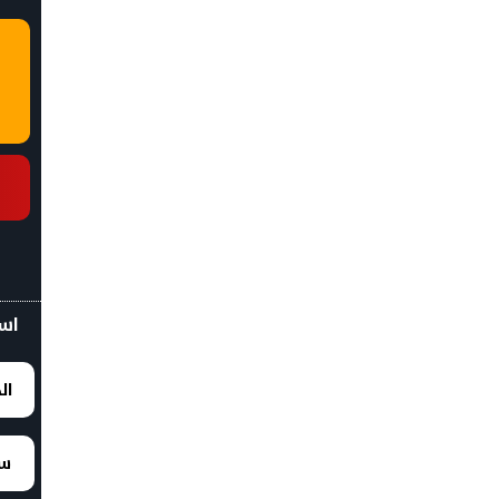
اسع
ال
سع