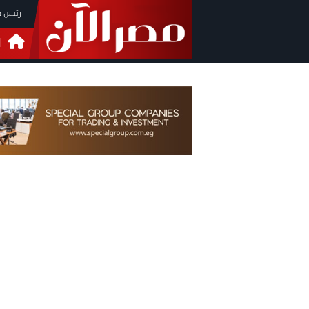
رئيس م
ا
التحق
فيدي