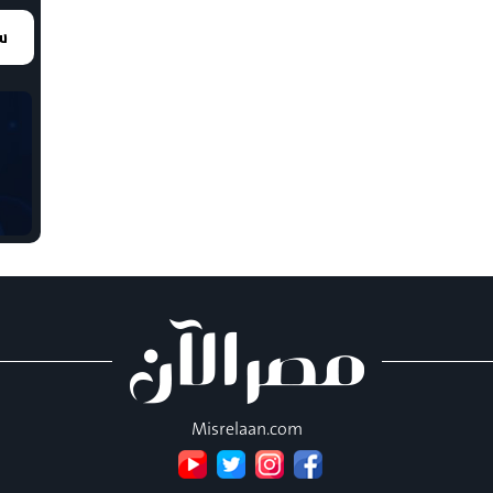
سع
Misrelaan.com