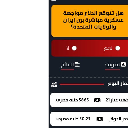
هل تتوقع اندلاع مواجهة
عسكرية مباشرة بين إيران
والولايات المتحدة؟
نعم
لا
تصويت
النتائج
ار اليوم
ذهب عيار 21
5865 جنيه مصري
ر الدولار
50.23 جنيه مصري