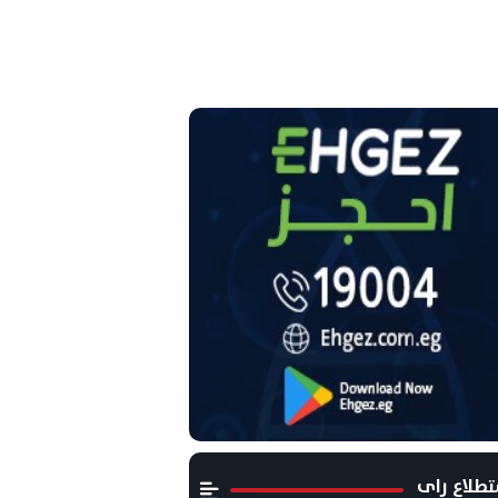
طلاع راى