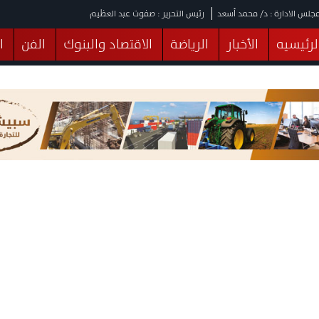
جلس الادارة : د/ محمد أسعد
رئيس التحرير : صفوت عبد العظيم
لرئيسيه
الأخبار
الرياضة
الاقتصاد والبنوك
الفن
ا
يقات
عربي ودولي
المرأة والطفل
التكنولوجيا
وهات
البرلمان
صحة
الثقافة
خدمات
منوعات