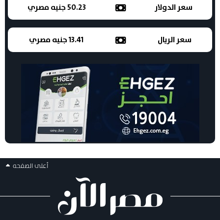
سعر الدولار
50.23 جنيه مصري
سعر الريال
13.41 جنيه مصري
أعلى الصفحه