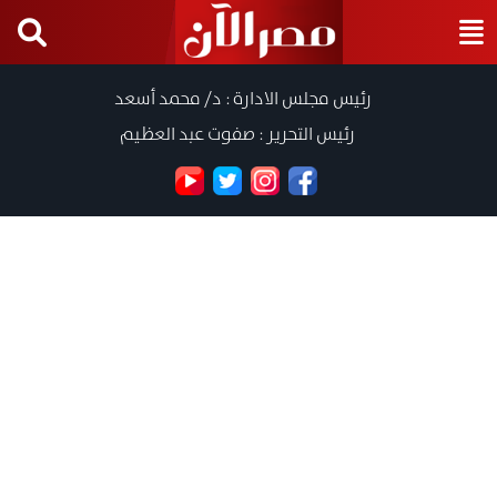
رئيس مجلس الادارة : د/ محمد أسعد
رئيس التحرير : صفوت عبد العظيم