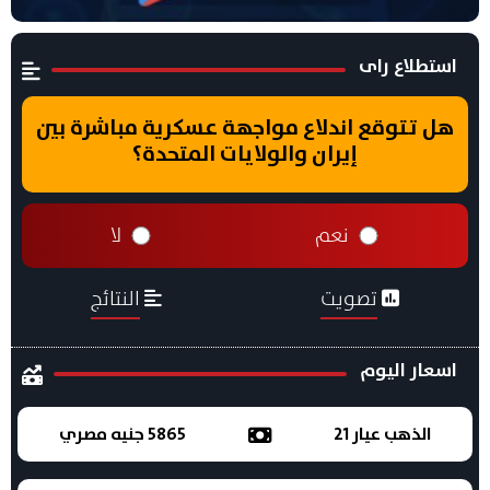
استطلاع راى
هل تتوقع اندلاع مواجهة عسكرية مباشرة بين
إيران والولايات المتحدة؟
نعم
لا
تصويت
النتائج
اسعار اليوم
الذهب عيار 21
5865 جنيه مصري