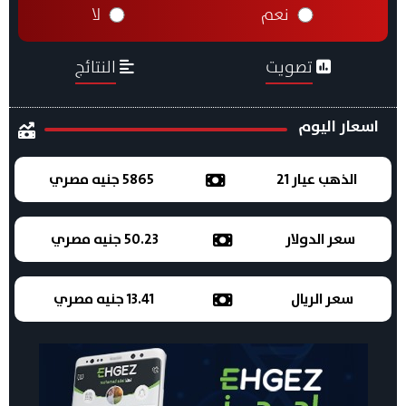
نعم
لا
تصويت
النتائج
اسعار اليوم
الذهب عيار 21
5865 جنيه مصري
سعر الدولار
50.23 جنيه مصري
سعر الريال
13.41 جنيه مصري