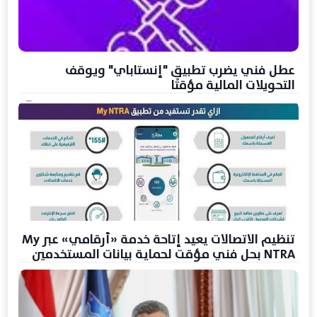
عطل فني يضرب تطبيق "إنستاباي" ويوقف
التحويلات المالية مؤقتًا
تنظيم الاتصالات يعيد إتاحة خدمة «أرقامي» عبر My
NTRA بحل فني مؤقت لحماية بيانات المستخدمين