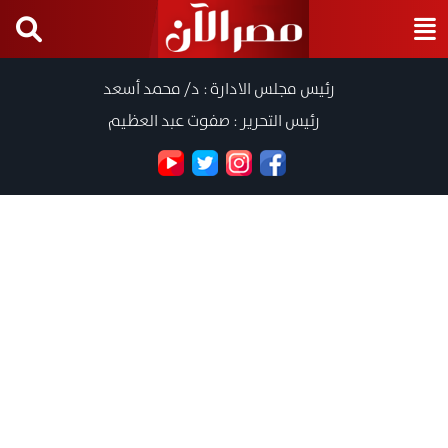
رئيس مجلس الادارة : د/ محمد أسعد
رئيس التحرير : صفوت عبد العظيم