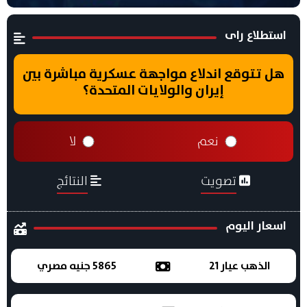
استطلاع راى
هل تتوقع اندلاع مواجهة عسكرية مباشرة بين
إيران والولايات المتحدة؟
نعم
لا
تصويت
النتائج
اسعار اليوم
الذهب عيار 21
5865 جنيه مصري