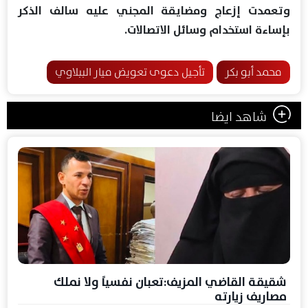
وتعمدت إزعاج ومضايقة المجني عليه سالف الذكر
بإساءة استخدام وسائل الاتصالات.
محمد أبو بكر
تأجيل دعوى تعويض ميار الببلاوي
شاهد ايضا
شقيقة القاضي المزيف:تعبان نفسياً ولا نملك
مصاريف زيارته