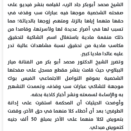
الشيخ محمد أبوبكر جاد الرب، لقيامه بنشر فيديو على
صفحته الشخصية موجها فيه عبارات سب وقذف في
حقها متهما إياها بالزنا، ومتهم زوجها بالدياثة؛ مما
تسبب لها في أضرار عديدة لها ولأسرتها، وقاصدا من
ذلك منفعة مادية باستغلال اسم الشاكية لتحقيق
مكاسب مادية من تحقيق نسبة مشاهدات عالية تدر
عليه عائدا ماديا كبير.
وتضرر الشيخ الدكتور محمد أبو بكر من الفنانة ميار
الببلاوي حيث قامت بنشر مقطع مسجل على صفحتها
الشخصية بموقع التواصل الاجتماعي الفيس بوك
موجهة للشاكي عبارات سب وقذف، وتعمدت التشهير
به والإساءة لسمعته ونشر أخبار كاذبة بحقه.
وأوضحت الحيثيات أن المحكمة استقرت على إدانة
الطرفين؛ بعد أن أخطاء كلا منهما في حق الآخر، وقضت
بتعويض لكلا منهما على الآخر بمبلغ 50 ألف جنيه
كتعويض مبدئي.