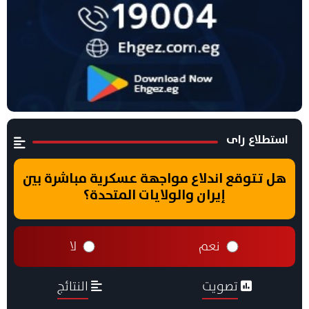
استطلاع راى
هل تتوقع اندلاع مواجهة عسكرية مباشرة بين
إيران والولايات المتحدة؟
نعم
لا
تصويت
النتائج