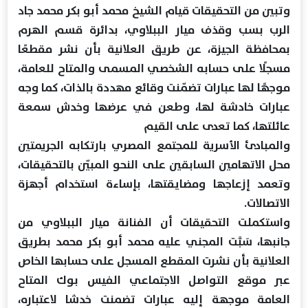
وتبين من التحقيقات قيام الشيخ محمد أبو بكر محمد جاد
الرب بسب وقذف ميار الببلاوي، بدائرة قسم الهرم
بمحافظة الجيزة، عن طريق العلانية بأن نشر مقطعًا
مسجلًا على حسابه الشخصي المسمى والمتاح للعامة،
موجهًا لها عبارات تضمّنت وقائع مهددة بالذات، كما وجه
عبارات خادشة لها، وطعن في عرضها وخدش سمعة
عائلتها، كما تعدى على القيم
والمبادئ الأسرية للمجتمع المصري بارتكابه الجريمتين
محل الاتهامين السابقين على النحو المبيّن بالتحقيقات،
وتعمد إزعاجها ومضايقتها، بإساءة استخدام أجهزة
الاتصالات.
واستكملت التحقيقات أن الفنانة ميار الببلاوي من
جانبها، سَبَّت المجني عليه محمد أبو بكر محمد بطريق
العلانية بأن نشرت المقطع المسجل على حسابها الخاص
عبر موقع التواصل الاجتماعي الفيس بوك المتاح
العامة موجهة إليه عبارات تضمنت خدشا لاعتباره،