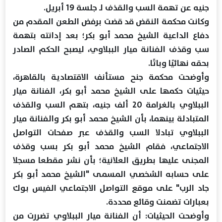
جنيه عن تهمة السب والقذف لـ جلسة 19 أبريل.
وكانت محكمة النقض قد قضت برفض الطعن المقدم من
دفاع الداعية الشيخ محمد أبو بكر؛ بعد إدانته بتهمة
سب وقذف الفنانة ميار الببلاوي، ليصبح الحكم الصادر
بحقه نهائيًا وباتًا.
وأوضحت محكمة جنح مستأنف الاقتصادية بالقاهرة،
حيثيات حكمها على الشيخ محمد أبو بكر، الفنانة ميار
الببلاوي بالغرامة 20 ألف جنيه، بتهم السب والقذف
المتبادلة بينهما، بأن الشيخ محمد أبو بكر والفنانة ميار
الببلاوي تبادلا السب والقذف عبر صفحات التواصل
الاجتماعي، فقام الشيخ محمد أبو بكر بسب وقذف
المجنى عليها بطريق العلانية؛ بأن نشر مقطعا مسجلا
على حسابه الشخصي المسمى "الشيخ محمد أبو بكر
جاد الرب" على موقع التواصل الاجتماعي الفيس بوك
بعبارات تضمنت وقائع محددة.
وأوضحت الحيثيات: أن الفنانة ميار الببلاوي تضررت من