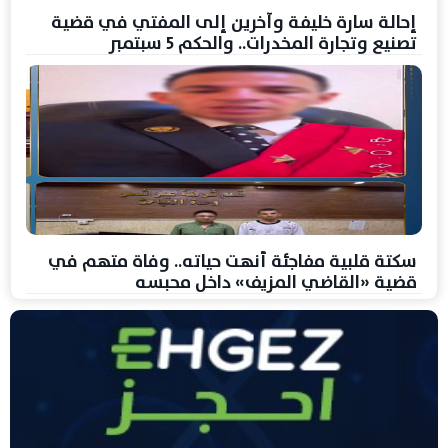
إحالة سارة خليفة وآخرين إلى المفتي في قضية
تصنيع وتجارة المخدرات.. والحكم 5 سبتمبر
سكتة قلبية مفاجئة أنهت حياته.. وفاة متهم في
قضية «القاضي المزيف» داخل محبسه