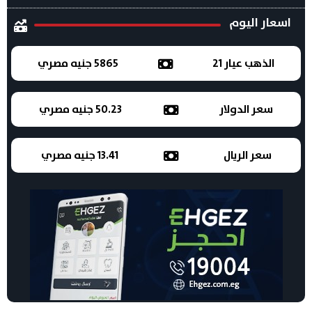
اسعار اليوم
الذهب عيار 21
5865 جنيه مصري
سعر الدولار
50.23 جنيه مصري
سعر الريال
13.41 جنيه مصري