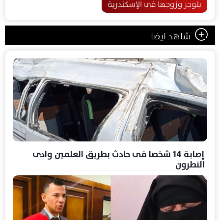
بلوجر وزوجها في الإسكندرية
شاهد ايضا
إصابة 14 شخصا فى حادث بطريق العلمين وادى
النطرون