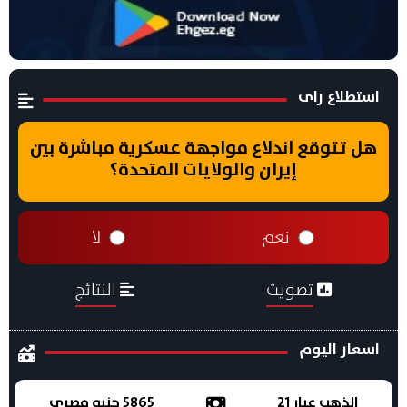
استطلاع راى
هل تتوقع اندلاع مواجهة عسكرية مباشرة بين
إيران والولايات المتحدة؟
نعم
لا
تصويت
النتائج
اسعار اليوم
الذهب عيار 21
5865 جنيه مصري