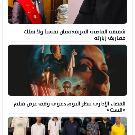
شقيقة القاضي المزيف:تعبان نفسياً ولا نملك
مصاريف زيارته
القضاء الإداري ينظر اليوم دعوى وقف عرض فيلم
«الست»