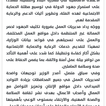
الأعمدة الأساسية في مسيرة البناء والتنمية، مشددًا
على استمرار جهود الدولة في توسيع مظلة الحماية
الاجتماعية لهذه الفئة، وتطوير آليات الدعم والرعاية
المقدمة لهم.
ووجّه رداد مديريات العمل بضرورة تكثيف الجهود لحصر
العمالة غير المنتظمة داخل مواقع العمل المختلفة،
والعمل على تسجيلهم في قواعد بيانات الوزارة،
تمهيدًا لتقديم خدمات الرعاية والحماية الاجتماعية
بشكل أكثر كفاءة وتنظيمًا. كما شدد على أهمية التأكد
من توافر بيئة عمل آمنة ولائقة، بما يضمن الحفاظ على
صحة وسلامة العاملين.
وفي سياق متصل، أصدر الوزير توجيهات واضحة
لمديريات العمل في جميع المحافظات بزيادة التواجد
الميداني داخل مواقع الإنتاج، وتعزيز التواصل مع
العمال وأصحاب الأعمال، بهدف نشر ثقافة السلامة
والصحة المهنية، والارتقاء بمستوى الوعي بأهميتها