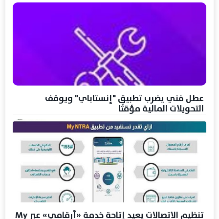
عطل فني يضرب تطبيق "إنستاباي" ويوقف
التحويلات المالية مؤقتًا
تنظيم الاتصالات يعيد إتاحة خدمة «أرقامي» عبر My