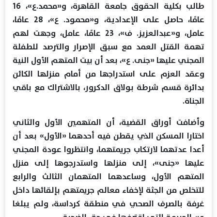
طالب بكلية الحقوق جامعة القاهرة، و«محمد.ع»، 16
عامًا، حاصل على الإعدادية، و«محمود. ع»، 28 عامًا،
عامل، و«عبدالعزيز. ف»، 23 عامًا، عامل، وجهت لهم
تهمة القتل العمد مع سبق الإصرار والترصد للطفلة
المجني عليها «جنى. ع»، بعد أن بيت المتهم الأول النية
وعقد العزم على استدراجها من أمام منزلها الكائن
بدائرة قسم شرطة بولاق الدكرور، بالاشتراك مع باقي
الجناة.
وأضافت أوراق القضية، أن المتهمين الأول والثاني
اختارا المسكن الذي يقطن فيه أحدهما «الأول» بعد أن
أعدا عدتهما لارتكاب جريمتهما، وانتظروا عودة المجني
عليها «جنى»، إلى منزلها واستدرجوها إلى منزل
المتهم الأول، وساعدهما المتهمان الثالث والرابع
للتخلص من الجثة لإخفاء معالم جريمتهم بإلقائها داخل
غرفة بالصرف الصحي في منطقة كرداسة، ولم يبلغا
عن الجريمة التي اقترفها في حق الضحية.