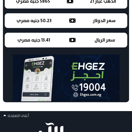
الذهب عيار 21
5865 جنيه مصري
سعر الدولار
50.23 جنيه مصري
سعر الريال
13.41 جنيه مصري
أعلى الصفحه