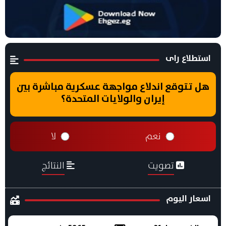
استطلاع راى
هل تتوقع اندلاع مواجهة عسكرية مباشرة بين
إيران والولايات المتحدة؟
نعم
لا
تصويت
النتائج
اسعار اليوم