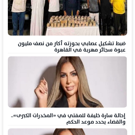
ضبط تشكيل عصابي بحوزته أكثر من نصف مليون
عبوة سجائر مهربة في القاهرة
إحالة سارة خليفة للمفتي في «المخدرات الكبرى»..
والقضاء يحدد موعد الحكم