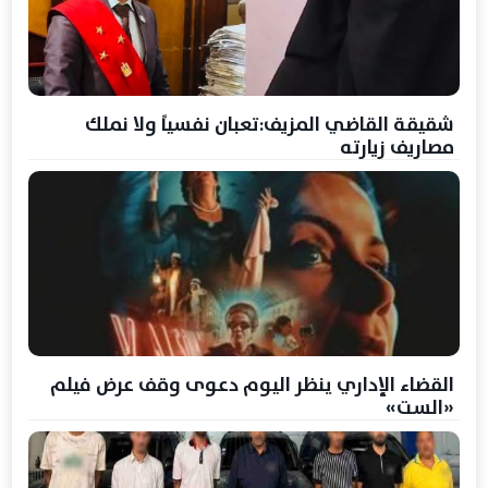
شقيقة القاضي المزيف:تعبان نفسياً ولا نملك
مصاريف زيارته
القضاء الإداري ينظر اليوم دعوى وقف عرض فيلم
«الست»