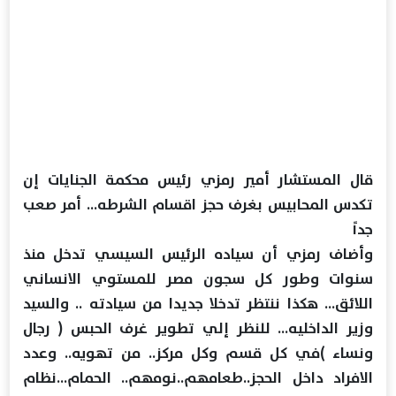
قال المستشار أمير رمزي رئيس محكمة الجنايات إن
تكدس المحابيس بغرف حجز اقسام الشرطه… أمر صعب
جداً
وأضاف رمزي أن سياده الرئيس السيسي تدخل منذ
سنوات وطور كل سجون مصر للمستوي الانساني
اللائق… هكذا ننتظر تدخلا جديدا من سيادته .. والسيد
وزير الداخليه… للنظر إلي تطوير غرف الحبس ( رجال
ونساء )في كل قسم وكل مركز.. من تهويه.. وعدد
الافراد داخل الحجز..طعامهم..نومهم.. الحمام…نظام