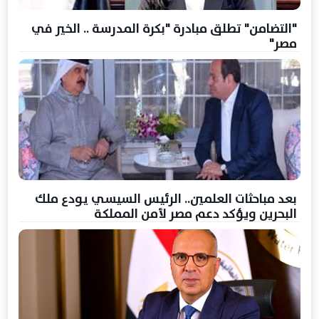
"التضامن" تطلق مبادرة "بكرة المدرسة .. الخير في
مصر"
بعد مباحثات العلمين.. الرئيس السيسي يودع ملك
البحرين ويؤكد دعم مصر لأمن المملكة