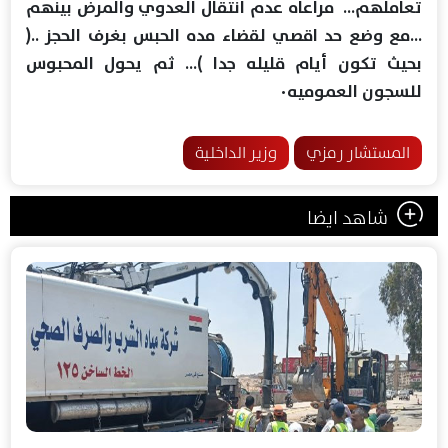
تعاملهم… مراعاه عدم انتقال العدوي والمرض بينهم
…مع وضع حد اقصي لقضاء مده الحبس بغرف الحجز ..(
بحيث تكون أيام قليله جدا )… ثم يحول المحبوس
للسجون العموميه٠
المستشار رمزي
وزير الداخلية
شاهد ايضا