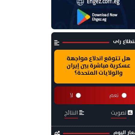
طلاع راى
هل تتوقع اندلاع مواجهة
عسكرية مباشرة بين إيران
والولايات المتحدة؟
نعم
لا
تصويت
النتائج
ار اليوم