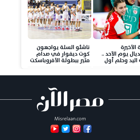
ة الأخيرة
ناشئو السلة يواجهون
يال يوم الأحد ..
كوت ديفوار في صدام
 اليد وحلم أول
مثير ببطولة الأفروباسكت
 عالمية
Misrelaan.com