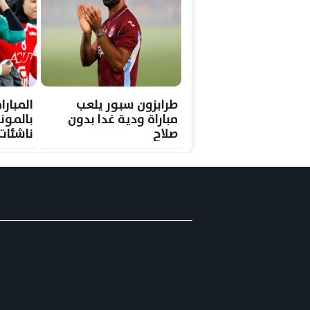
طرابزون سبور يلعب
المبارا
مباراة ودية غدا بدون
بالموند
صلاح
ناشئات
ميدالية