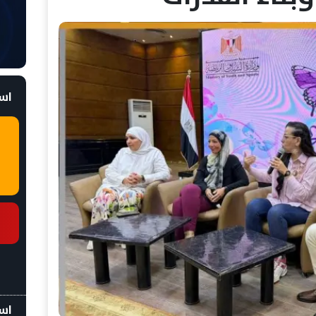
است
اسع