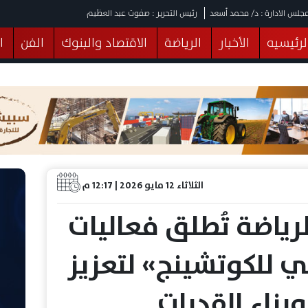
جلس الادارة : د/ محمد أسعد
رئيس التحرير : صفوت عبد العظيم
لرئيسيه
الأخبار
الرياضة
الاقتصاد والبنوك
الفن
ا
يقات
عربي ودولي
المرأة والطفل
التكنولوجيا
وهات
البرلمان
صحة
الثقافة
خدمات
منوعات
الثلاثاء 12 مايو 2026 | 12:17 م
رياضة تُطلق فعاليات
ي للكوتشينج» لتعزيز
وبناء القدرات