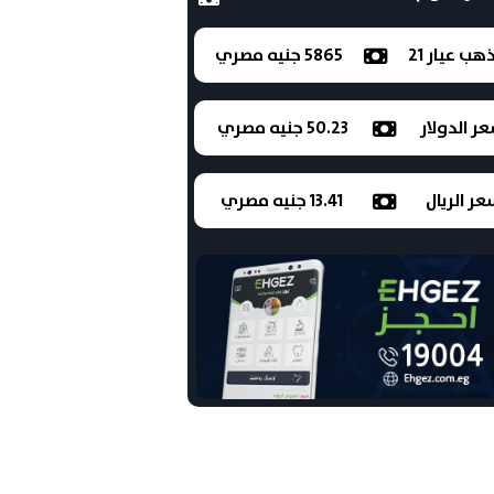
ذهب عيار 21
5865 جنيه مصري
ر الدولار
50.23 جنيه مصري
ر الريال
13.41 جنيه مصري