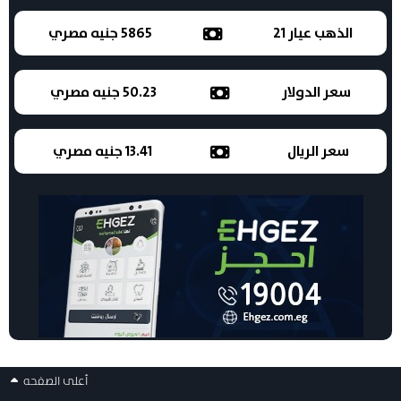
الذهب عيار 21
5865 جنيه مصري
سعر الدولار
50.23 جنيه مصري
سعر الريال
13.41 جنيه مصري
أعلى الصفحه