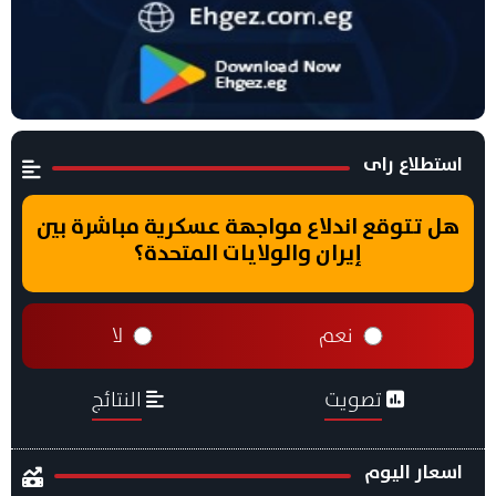
استطلاع راى
هل تتوقع اندلاع مواجهة عسكرية مباشرة بين
إيران والولايات المتحدة؟
نعم
لا
تصويت
النتائج
اسعار اليوم