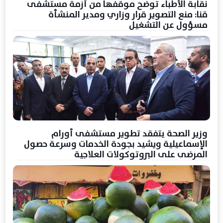
نقابة الأطباء توضح موقفها من أزمة مستشفى
قنا: منع التصوير قرار وزاري ومدير المنشأة
مسؤول عن التشغيل
وزير الصحة يتفقد تطوير مستشفى أورام
الإسماعيلية ويشيد بجودة الخدمات وسرعة حصول
المرضى على البروتوكولات العلاجية