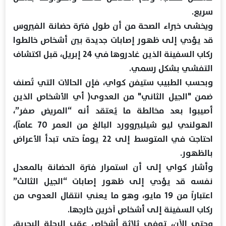
سريع.
ويخشى خبراء الصحة من أن طول فترة حضانة الفيروس
قد يؤدي إلى ظهور إصابات جديدة بين أشخاص خالطوا
ركاب السفينة الذين غادروها في 24 إبريل، قبل اكتشاف
التفشي بشكل رسمي.
وبحسب الطبيب ستيفن كواي، فإن الحالات التي تُصنف
ضمن "الجيل الثاني" من العدوى( أي الأشخاص الذين
أصيبوا بعد مخالطة ما يُعتقد أنه “المريض صفر”،
الهولندي ليو شيلبيروورد البالغ من العمر 70 عاماً)،
احتاجت في المتوسط إلى 22 يوماً حتى تبدأ الأعراض
بالظهور.
وأشار كواي إلى أن استمرار فترة الحضانة بالمعدل
نفسه قد يؤدي إلى ظهور إصابات “الجيل الثالث”
اعتباراً من 19 مايو، وهو ما يعني انتقال العدوى من
ركاب السفينة إلى أشخاص آخرين خارجها.
وحتى الآن، توفي ثلاثة أشخاص عقب الرحلة البحرية،