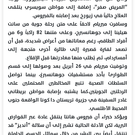
“المريض صفر”، إضافة إلى مواطن سويسري يتلقى
العلاج حالياً في زيورخ بعد إصابته بالفيروس.
وسافرت ميريام لاحقاً على متن رحلة جوية من سانت
هيلينا إلى جوهانسبرج، وعلى متنها 82 راكباً و6 من
أفراد الطاقم، رغم معاناتها من أعراض شديدة، قبل أن
تصعد لفترة قصيرة إلى طائرة أخرى متجهة إلى
أمستردام، ثم يُطلب منها مغادرتها قبل الإقلاع.
وتوفيت ميريام في 26 أبريل بعد وصولها إلى قسم
الطوارئ بأحد مستشفيات جوهانسبرغ، بينما تواصل
السلطات الصحية تتبع المخالطين المحتملين على
الرحلتين الجويتين.كما يشتبه بإصابة مواطن بريطاني
غادر السفينة في جزيرة تريستان دا كونا الواقعة جنوب
المحيط الأطلسي.
ويؤكد خبراء أن فيروس هانتا ينتقل عادة عبر القوارض
البرية، لكن الأدلة الحالية تشير إلى أن سلالة “أنديز” قد
تنتقل أيضاً بين البشر من خلال سوائل الجسم الحاملة