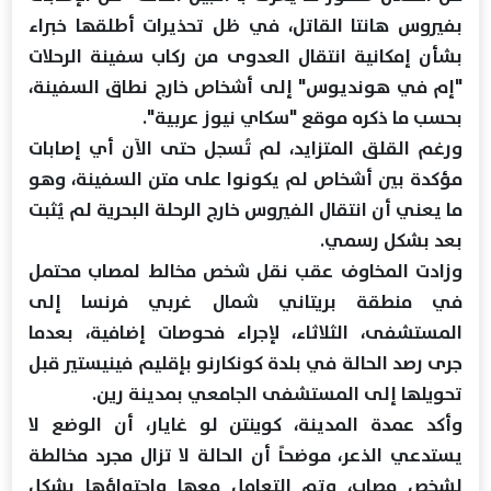
بفيروس هانتا القاتل، في ظل تحذيرات أطلقها خبراء
بشأن إمكانية انتقال العدوى من ركاب سفينة الرحلات
"إم في هونديوس" إلى أشخاص خارج نطاق السفينة،
بحسب ما ذكره موقع "سكاي نيوز عربية".
ورغم القلق المتزايد، لم تُسجل حتى الآن أي إصابات
مؤكدة بين أشخاص لم يكونوا على متن السفينة، وهو
ما يعني أن انتقال الفيروس خارج الرحلة البحرية لم يُثبت
بعد بشكل رسمي.
وزادت المخاوف عقب نقل شخص مخالط لمصاب محتمل
في منطقة بريتاني شمال غربي فرنسا إلى
المستشفى، الثلاثاء، لإجراء فحوصات إضافية، بعدما
جرى رصد الحالة في بلدة كونكارنو بإقليم فينيستير قبل
تحويلها إلى المستشفى الجامعي بمدينة رين.
وأكد عمدة المدينة، كوينتن لو غايار، أن الوضع لا
يستدعي الذعر، موضحاً أن الحالة لا تزال مجرد مخالطة
لشخص مصاب، وتم التعامل معها واحتواؤها بشكل