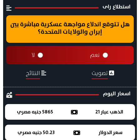
استطلاع راى
هل تتوقع اندلاع مواجهة عسكرية مباشرة بين
إيران والولايات المتحدة؟
نعم
لا
تصويت
النتائج
اسعار اليوم
الذهب عيار 21
5865 جنيه مصري
سعر الدولار
50.23 جنيه مصري