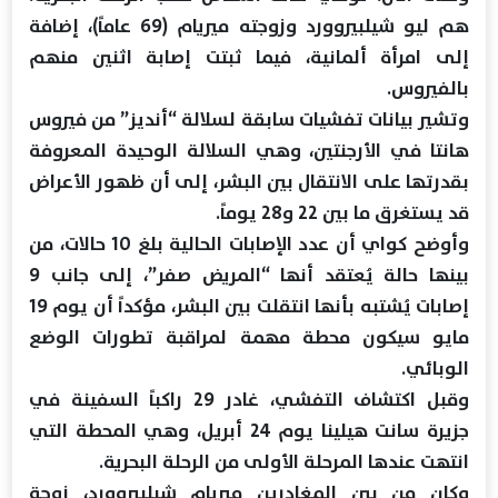
هم ليو شيلبيروورد وزوجته ميريام (69 عاماً)، إضافة
إلى امرأة ألمانية، فيما ثبتت إصابة اثنين منهم
بالفيروس.
وتشير بيانات تفشيات سابقة لسلالة “أنديز” من فيروس
هانتا في الأرجنتين، وهي السلالة الوحيدة المعروفة
بقدرتها على الانتقال بين البشر، إلى أن ظهور الأعراض
قد يستغرق ما بين 22 و28 يوماً.
وأوضح كواي أن عدد الإصابات الحالية بلغ 10 حالات، من
بينها حالة يُعتقد أنها “المريض صفر”، إلى جانب 9
إصابات يُشتبه بأنها انتقلت بين البشر، مؤكداً أن يوم 19
مايو سيكون محطة مهمة لمراقبة تطورات الوضع
الوبائي.
وقبل اكتشاف التفشي، غادر 29 راكباً السفينة في
جزيرة سانت هيلينا يوم 24 أبريل، وهي المحطة التي
انتهت عندها المرحلة الأولى من الرحلة البحرية.
وكان من بين المغادرين ميريام شيلبيروورد، زوجة