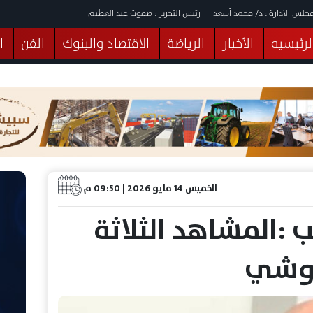
جلس الادارة : د/ محمد أسعد
رئيس التحرير : صفوت عبد العظيم
لرئيسيه
الأخبار
الرياضة
الاقتصاد والبنوك
الفن
ا
يقات
عربي ودولي
المرأة والطفل
التكنولوجيا
وهات
البرلمان
صحة
الثقافة
خدمات
منوعات
الخميس 14 مايو 2026 | 09:50 م
ب :المشاهد الثلاثة
 وشي