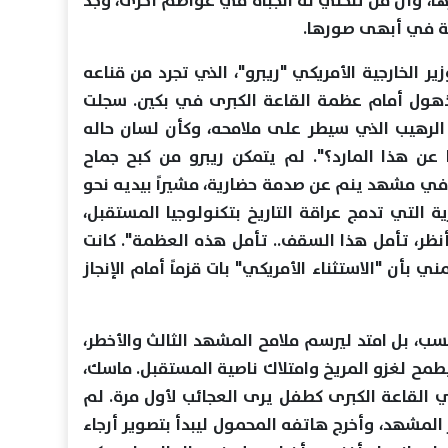
رها، وأن من تنحني له الجباه في عواصم أخرى، وجد
ية في أبهى صورها.
ير الخارجية الأمريكي "ريبرو"، الذي تجرد من قناعه
هول أمام عظمة القاعة الكبرى في بكين. سجلت
 الرهيب الذي سيطر على ملامحه، وكأن لسان حاله
عن هذا المارد؟". لم يتمكن ريبرو من كبح جماح
ي مشهد ينم عن صدمة حضارية، مشيراً بيديه نحو
التي تدمج عراقة التاريخ بتكنولوجيا المستقبل،
أنظر، تأمل هذا السقف.. تأمل هذه العظمة". كانت
ني بأن "الاستثناء الأمريكي" بات قزماً أمام الإنجاز
، بل امتد ليرسم ملامح المشهد الثالث والأخطر،
طمح لغزو المريخ وامتلاك ناصية المستقبل. ماسك،
 القاعة الكبرى كطفل يرى العجائب لأول مرة. لم
 المشهد، وأخرج هاتفه المحمول ليبدأ بتصوير أرجاء