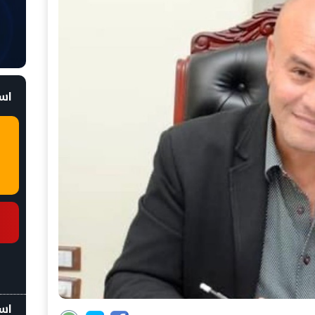
است
اسع