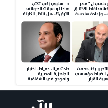
 حلمي ل " مصر
د ٠ سلوي زكي تكتب
كشف نقاط الاختناق
:ماذا لو سبقت الهواتف
ة… وإعادة هندسة
الأرض؟!.. هل ننتظر الكارثة
الطاقة العالمية
حتى نستعد
لتحرير يكتب:صمت
حادث ميناء دمياط.. اختبار
س انضباط مؤسسي
للجاهزية المصرية
يبة القرار
ونموذج في الشفافية
وصون الأمن القومي