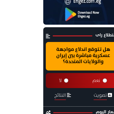
طلاع راى
هل تتوقع اندلاع مواجهة
عسكرية مباشرة بين إيران
والولايات المتحدة؟
نعم
لا
تصويت
النتائج
ار اليوم