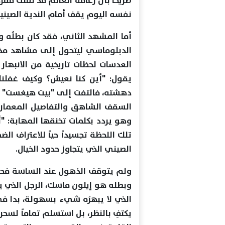
صريحاً بأن زعامة العالم قد نقلت مق
نفسه اليوم يقف أمام الندية الصين
أما المشهد الثاني، فقد كان بطلُه وز
الدبلوماسي ليتحول إلى مشاهد مذ
العدسات لحظات تاريخية من الانبهار
يقول: "أين كنا نعيش؟ وكيف غفلنا 
دهشته، فالتفت إلى "بيت هيغست" ف
السقف الشاهق والتفاصيل المعمارية 
وهو يردد بكلمات تخنقها المهابة: "
تلك اللحظة تجسيداً حياً للاعتراف الضم
الصيني الذي يتجاوز حدود الخيال.
ولم يتوقف الذهول عند الساسة فحسب
وبطله هو إيلون ماسك، الرجل الذي ي
الذي لا يبهرُه شيء بسهولة، بدا في
يكتفِ بالنظر، بل استسلم تماماً لسحر