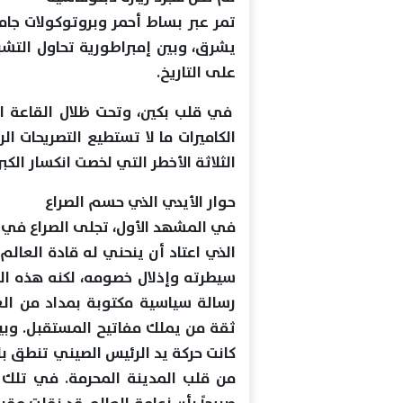
تمر عبر بساط أحمر وبروتوكولات جام
يشرق، وبين إمبراطورية تحاول الت
على التاريخ.
في قلب بكين، وتحت ظلال القاعة ا
الكاميرات ما لا تستطيع التصريحات 
الثلاثة الأخطر التي لخصت انكسار الك
حوار الأيدي الذي حسم الصراع
في المشهد الأول، تجلى الصراع في لغ
الذي اعتاد أن ينحني له قادة العال
سيطرته وإذلال خصومه، لكنه هذه ال
رسالة سياسية مكتوبة بمداد من العز
ثقة من يملك مفاتيح المستقبل. وبينم
كانت حركة يد الرئيس الصيني تنطق بال
من قلب المدينة المحرمة. في تلك ال