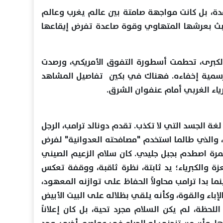
دة، بل كانت مواجهة صامتة بين عالم يغرب وعالم
شبث بعرشها المتهاوي وقوة صاعدة تفرض إيقاعها
لكبرى، تحطمت أسطورة التفوق الأمريكي، ورصدت
الرسمية إخفاءه. فهناك في بكين تفاصيل المشاهد
برياء الغربي أمام عنفوان الشرق.
ة الجسد التي لا تكذب. تقدم دونالد ترامب، الرجل
م، والذي طالما استخدم "مصافحته العدوانية" لفرض
مرة اصطدم بجبل جليدي. كان سلام الزعيم الصيني
ة والكبرياء؛ يد ثابتة، نظرة ثاقبة، ووقفة تعكس
ا بدا ترامب محاولاً الحفاظ على توازنه المعهود،
إباء والقوة، وكأنه يلقي بظلاله على البيت الأبيض
لحظة، لم يكن السلام مجرد تحية، بل كان إعلاناً