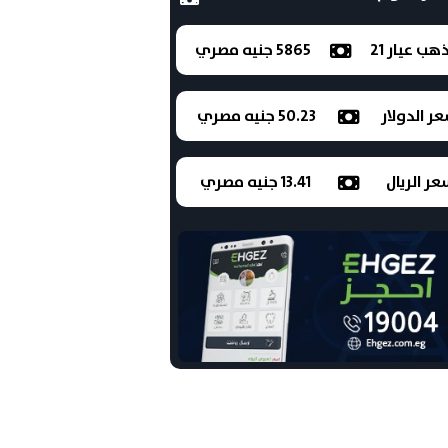
ذهب عيار 21
5865 جنيه مصري
ر الدولار
50.23 جنيه مصري
ر الريال
13.41 جنيه مصري