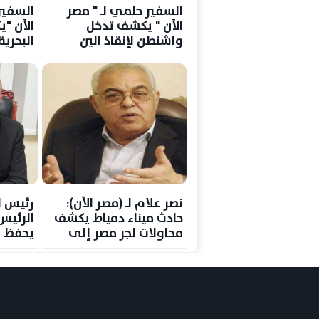
السفير حلمي لـ " مصر
السفير
الآن " يكشف تدخل
الآن "ي
واشنطن لإنقاذ الين
البحري
الياباني
خريطة 
نصر علام لـ (مصر الآن):
رئيس ا
حادث ميناء دمياط يكشف
الرئي
محاولات لجر مصر إلى
يحفظ ه
صراعات إقليمية