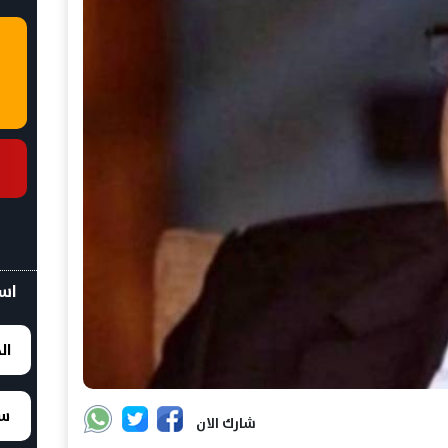
اسع
ال
سع
شارك الان