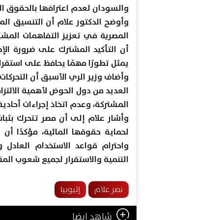
والسودان لعدم اعترافها بالحقوق الت
وأوضح الدكتور علام أن التنسيق ال
المصرية في تعزيز التفاهمات المشتر
أن التأكيد المشترك على ضرورة ال
يمثل تطورًا مهمًا يحافظ على استقرا
وأضاف وزير الري الأسبق أن التحركات
العديد من دول الحوض لأهمية الالتزام
المشتركة، وعدم اتخاذ إجراءات أحادية
وأشار علام إلى أن مصر تتحرك بثبا
لحماية حقوقها المائية، مؤكدًا أن 
واحترام قواعد الاستخدام العادل 
التنمية والاستقرار لجميع شعوب الم
نصر علام
إثيوبيا
شاهد ايضا