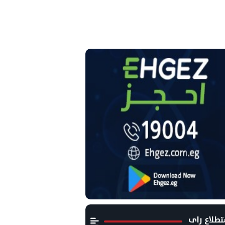
طلاع راى