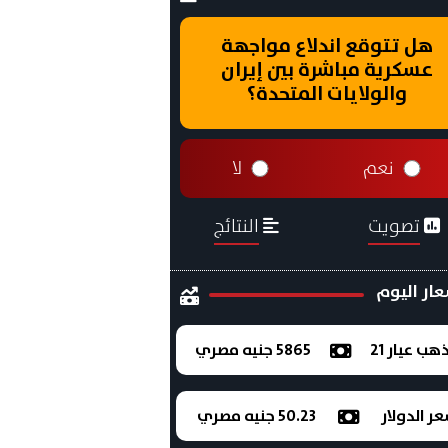
هل تتوقع اندلاع مواجهة
عسكرية مباشرة بين إيران
والولايات المتحدة؟
نعم
لا
تصويت
النتائج
ار اليوم
ذهب عيار 21
5865 جنيه مصري
ر الدولار
50.23 جنيه مصري