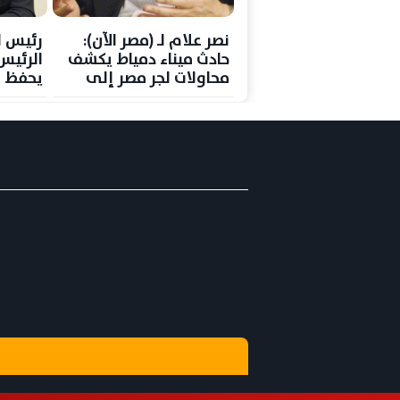
نصر علام لـ (مصر الآن):
رئيس ا
حادث ميناء دمياط يكشف
الرئي
محاولات لجر مصر إلى
يحفظ ه
صراعات إقليمية