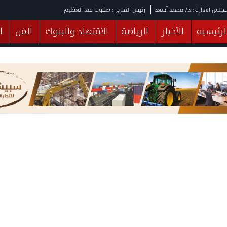
جلس الادارة : د/ محمد أسعد
رئيس التحرير : صفوت عبد العظيم
لرئيسيه
الأخبار
الرياضة
الاقتصاد والبنوك
الفن
ا
يقات
عربي ودولي
المرأة والطفل
التكنولوجيا
وهات
البرلمان
صحة
الثقافة
خدمات
منوعات