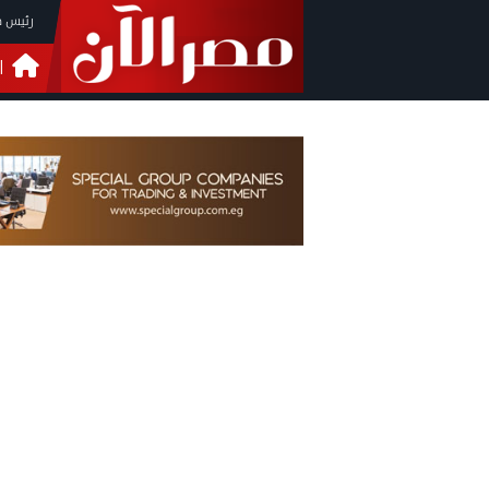
رئيس م
ا
التحق
فيدي