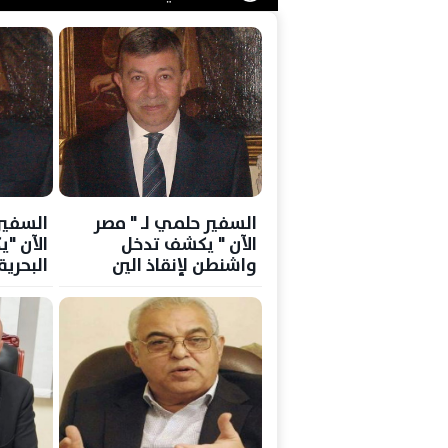
السفير حلمي لـ " مصر
السفير
الآن " يكشف تدخل
الآن "ي
واشنطن لإنقاذ الين
البحري
الياباني
خريطة 