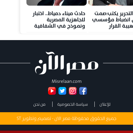
لتحرير يكتب:صمت
حادث ميناء دمياط.. اختبار
س انضباط مؤسسي
للجاهزية المصرية
يبة القرار
ونموذج في الشفافية
وصون الأمن القومي
Misrelaan.com
للإعلان
سياسة الخصوصية
من نحن
جميع الحقوق محفوظة مصر الان - تصميم وتطوير
ST