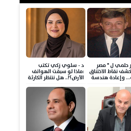
 حلمي ل " مصر
د ٠ سلوي زكي تكتب
كشف نقاط الاختناق
:ماذا لو سبقت الهواتف
ة… وإعادة هندسة
الأرض؟!.. هل ننتظر الكارثة
الطاقة العالمية
حتى نستعد