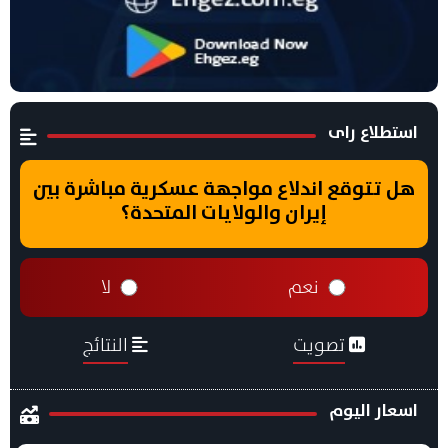
استطلاع راى
هل تتوقع اندلاع مواجهة عسكرية مباشرة بين
إيران والولايات المتحدة؟
نعم
لا
تصويت
النتائج
اسعار اليوم