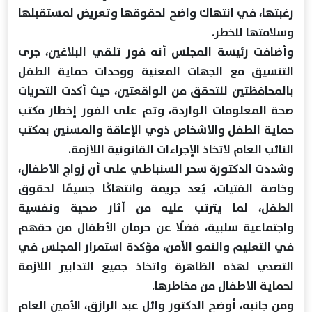
رغبتها، في انتهاك واضح لحقوقها وتعريض لمستقبلها
وسلامتها للخطر.
وأضافت رئيسة المجلس أنه فور تلقي البلاغين، جرى
التنسيق مع الجهات المعنية ووحدات حماية الطفل
بالمحافظتين للتحقق من الواقعتين، حيث أكدت التحريات
صحة المعلومات الواردة، وتم على الفور إخطار مكتب
حماية الطفل والأشخاص ذوي الإعاقة والمسنين بمكتب
النائب العام لاتخاذ الإجراءات القانونية اللازمة.
وشددت الدكتورة سحر السنباطي على أن زواج الأطفال،
وخاصة الفتيات، يُعد جريمة وانتهاكًا جسيمًا لحقوق
الطفل، لما يترتب عليه من آثار صحية ونفسية
واجتماعية سلبية، فضلًا عن حرمان الأطفال من حقهم
في التعليم والنمو الآمن، مؤكدة استمرار المجلس في
التصدي لهذه الظاهرة واتخاذ جميع التدابير اللازمة
لحماية الأطفال من مخاطرها.
ومن جانبه، أوضح الدكتور وائل عبد الرازق، الأمين العام