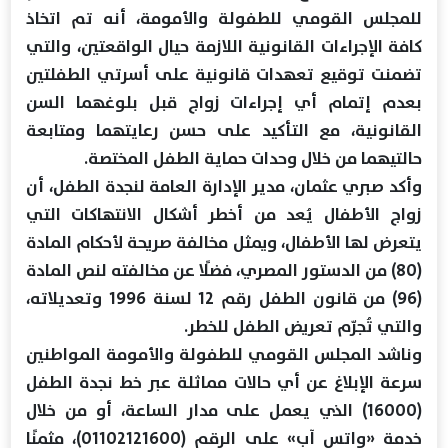
للمجلس القومي للطفولة والأمومة، أنه تم اتخاذ
كافة الإجراءات القانونية اللازمة حيال الواقعتين، والتي
تضمنت توقيع تعهدات قانونية على أسرتي الطفلتين
بعدم إتمام أي إجراءات زواج قبل بلوغهما السن
القانونية، مع التأكيد على حسن رعايتهما ومتابعة
حالتيهما من خلال وحدات حماية الطفل المختصة.
وأكد صبري عثمان، مدير الإدارة العامة لنجدة الطفل، أن
زواج الأطفال يُعد من أخطر أشكال الانتهاكات التي
يتعرض لها الأطفال، ويمثل مخالفة صريحة لأحكام المادة
(80) من الدستور المصري، فضلًا عن مخالفته لنص المادة
(96) من قانون الطفل رقم 12 لسنة 1996 وتعديلاته،
والتي تُجرّم تعريض الطفل للخطر.
وناشد المجلس القومي للطفولة والأمومة المواطنين
سرعة الإبلاغ عن أي حالات مماثلة عبر خط نجدة الطفل
(16000) الذي يعمل على مدار الساعة، أو من خلال
خدمة «واتس آب» على الرقم (01102121600)، مثمنًا