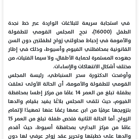
في استجابة سريعة للبلاغات الواردة عبر خط نجدة
الطفل (16000)، نجح المجلس القومي للطفولة
والأمومة في إحباط محاولتي زواج لطفلتين دون السن
القانونية بمحافظتي الفيوم وأسيوط، وذلك في إطار
جهوده المستمرة لحماية الأطفال، ولا سيما الفتيات، من
مختلف أشكال الانتهاكات والإساءات.
وأوضحت الدكتورة سحر السنباطي، رئيسة المجلس
القومي للطفولة والأمومة، أن الحالة الأولى تعلقت
بطفلة تبلغ من العمر 14 عامًا من مركز إطسا بمحافظة
الفيوم، حيث تلقى المجلس بلاغًا يفيد بقيام والدها
بتزويجها عرفيًا من ابن عمها رغمًا عنها تمهيدًا لإتمام
الزواج. أما الحالة الثانية فتخص طفلة تبلغ من العمر 15
عامًا من مركز البداري بمحافظة أسيوط، حيث أقدم
والدها على خطبتها وتحرير عقد زواج عرفي لها دون