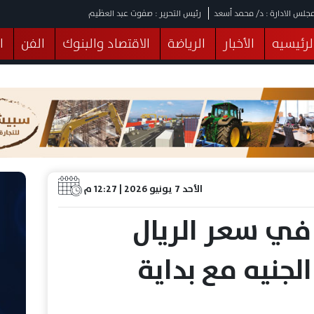
جلس الادارة : د/ محمد أسعد
رئيس التحرير : صفوت عبد العظيم
لرئيسيه
الأخبار
الرياضة
الاقتصاد والبنوك
الفن
ا
يقات
عربي ودولي
المرأة والطفل
التكنولوجيا
وهات
البرلمان
صحة
الثقافة
خدمات
منوعات
الأحد 7 يونيو 2026 | 12:27 م
في سعر الريال
جنيه مع بداية