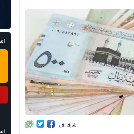
است
شارك الان
اسع