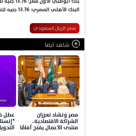
بنك أبوظبي الأول مصر: 13.76 جنيه للشراء و13.84 جنيه للبيع.
البنك الأهلي المصري: 13.76 جنيه للشراء و13.82 جنيه للبيع.
سعر الريال السعودي
شاهد ايضا
مصر وتشاد تعززان
عطل ف
الشراكة الاقتصادية..
"إنستا
منتدى الأعمال يفتح آفاقًا
التحويل
جديدة للاستثمار والتجارة