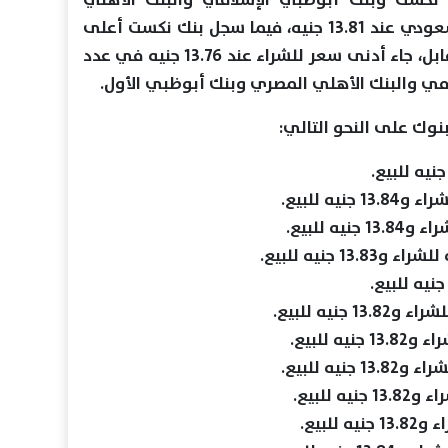
الكويتي أعلى سعر لشراء الريال السعودي عند 13.81 جنيه، فيما سجل بنك نكست أعلى
سعر للبيع عند 13.85 جنيه. وفي المقابل، جاء أدنى سعر للشراء عند 13.76 جنيه في عدد
امي والبنك الأهلي المصري وبنك أبوظبي الأول.
نوك على النحو التالي: