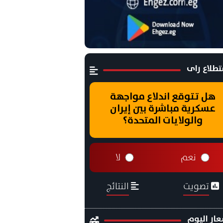
طلاع راى
هل تتوقع اندلاع مواجهة
عسكرية مباشرة بين إيران
والولايات المتحدة؟
نعم
لا
تصويت
النتائج
ار اليوم