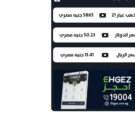
ذهب عيار 21
5865 جنيه مصري
ر الدولار
50.23 جنيه مصري
ر الريال
13.41 جنيه مصري