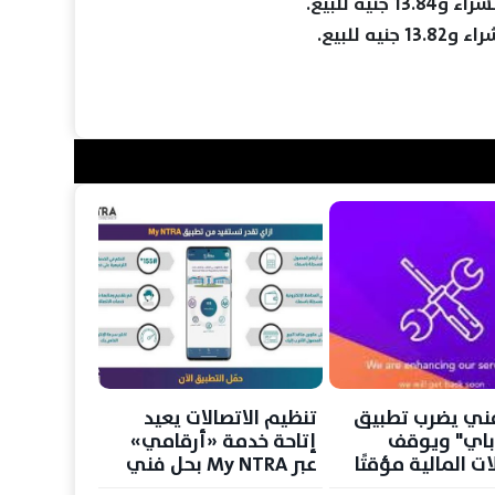
ني يضرب تطبيق
تنظيم الاتصالات يعيد
باي" ويوقف
إتاحة خدمة «أرقامي»
ات المالية مؤقتًا
عبر My NTRA بحل فني
مؤقت لحماية بيانات