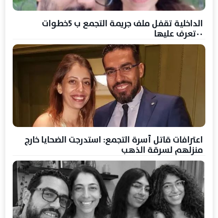
الداخلية تقفل ملف جريمة التجمع ب 5خطوات
٠٠تعرف عليها
اعترافات قاتل أسرة التجمع: استدرجت الضحايا خارج
منزلهم لسرقة الذهب