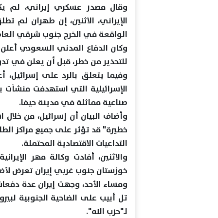
وقال مصدر عسكري إيراني، لم ي
الإيراني، الاثنين، إن طهران لم 
الواقعة في الخرج جنوب شرقي العاص
وكان الدفاع المدني السعودي أعلن فج
للتحذير من خطر، قبل أن يعلن في تدوي
وفيما يتعلق بالرد على إسرائيل، أ
الإسرائيلية التي استهدفت منشآت ب
صناعية مماثلة في مدينة حيفا.
وأضاف البيان أن إسرائيل، من خلال 
خطيرة" قد تؤثر على جميع مراكز الط
التداعيات الاقتصادية المحتملة.
والاثنين، أفادت وكالة مهر الإيران
خوزستان جنوب غربي إيران تعرض لأضر
ومساء الأحد، وجهت إيران عدة دفعات
تل أبيب على الضاحية الجنوبية لبير
لـ"حزب الله".