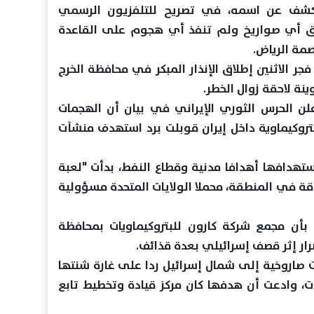
كشف عن اسمه، في تصريح للتلفزيون الرسمي
تطلق أي صواريخ ولم تنفذ أي هجوم على القاعدة
مة الرياض.
ر الاثنين إطلاق الإنذار المبكر في محافظة الخرج
نة لاحقة زوال الخطر.
علن الحرس الثوري الإيراني في بيان أن الهجمات
تروكيماوية داخل إيران قوبلت برد استهدف منشآت
استهدافها أهدافا مدنية وقطاع النفط، بدأت "لعبة
اقة في المنطقة، محملا الولايات المتحدة مسؤولية
ية بأن مجمع شركة كارون للبتروكيماويات بمحافظة
ار إثر قصف إسرائيلي بعدة قذائف.
 صاروخية إلى شمال إسرائيل ردا على غارة شنتها
وت، وادعت أن هدفها كان مركز قيادة وتخطيط تابع