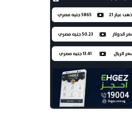
ذهب عيار 21
5865 جنيه مصري
ر الدولار
50.23 جنيه مصري
ر الريال
13.41 جنيه مصري