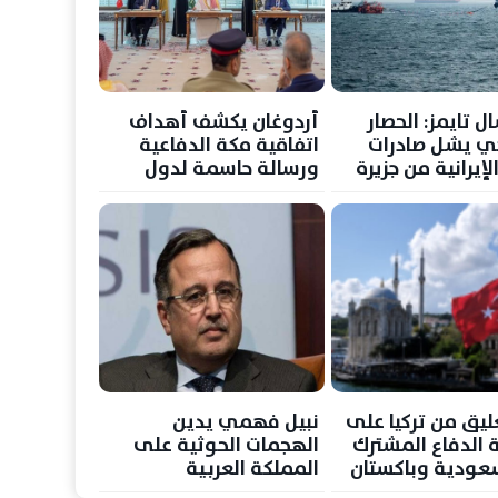
ل تايمز: الحصار
أردوغان يكشف أهداف
كي يشل صادرات
اتفاقية مكة الدفاعية
لإيرانية من جزيرة
ورسالة حاسمة لدول
المنطقة
ليق من تركيا على
نبيل فهمي يدين
ة الدفاع المشترك
الهجمات الحوثية على
عودية وباكستان
المملكة العربية
السعودية واليمن