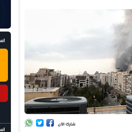
است
شارك الان
اسع