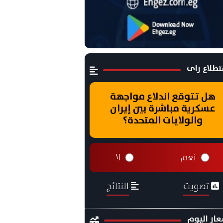
طلاع راى
هل تتوقع اندلاع مواجهة
عسكرية مباشرة بين إيران
والولايات المتحدة؟
نعم
لا
تصويت
النتائج
ار اليوم