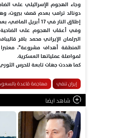
وجاء الهجوم الإسرائيلي على الضاحي
دونالد ترامب بعدم قصف بيروت، وهو
إطلاق النار في 17 أبريل الماضي، بعد هجومين في 6 و28 مايو الماضي.
وفي أعقاب الهجوم على الضاحية ال
البرلمان الإيراني محمد باقر قاليبا
المنطقة أهداف مشروعة"، معتبرا أ
لمواصلة عملياتها العسكرية.
كما هددت جهات تابعة للحرس الثوري ال
إيران تنفي
مهاجمة قاعدة بالسعود
شاهد ايضا