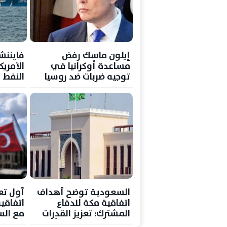
إيلون ماسك رفض
فايننشا
مساعدة أوكرانيا في
الأمري
توجيه ضربات ضد روسيا
النفط ا
خارك
السعودية توضح أهداف
أول تع
اتفاقية مكة للدفاع
اتفاقي
المشترك: تعزيز القدرات
مع الس
والردع دون تشكيل أحلاف