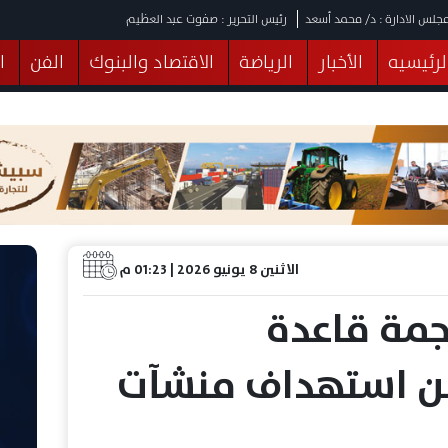
جلس الادارة : د/ محمد أسعد
رئيس التحرير : صفوت عبد العظيم
لرئيسيه
الأخبار
الرياضة
الاقتصاد والبنوك
الفن
ا
يقات
عربي ودولي
المرأة والطفل
التكنولوجيا
وهات
البرلمان
صحة
الثقافة
خدمات
منوعات
الاثنين 8 يونيو 2026 | 01:23 م
جمة قاعدة
لن استهداف منشآت