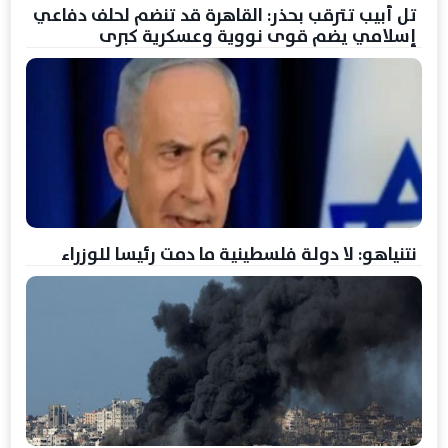
تل أبيب تترقب بحذر: القاهرة قد تنضم لحلف دفاعي
إسلامي يضم قوى نووية وعسكرية كبرى
نتنياهو: لا دولة فلسطينية ما دمت رئيسا للوزراء