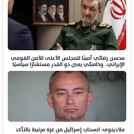
محسن رضائي أمينًا للمجلس الأعلى للأمن القومي
الإيراني.. وخامنئي يعين ذو القدر مستشارًا سياسيًا
ملادينوف: انسحاب إسرائيل من غزة مرتبط بالتأكد