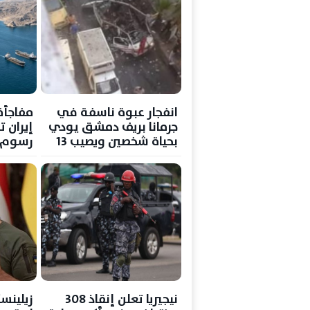
انفجار عبوة ناسفة في
مفاجأة
جرمانا بريف دمشق يودي
إيران 
بحياة شخصين ويصيب 13
رسوم م
آخرين
اتفاق 
نيجيريا تعلن إنقاذ 308
زيلينسك