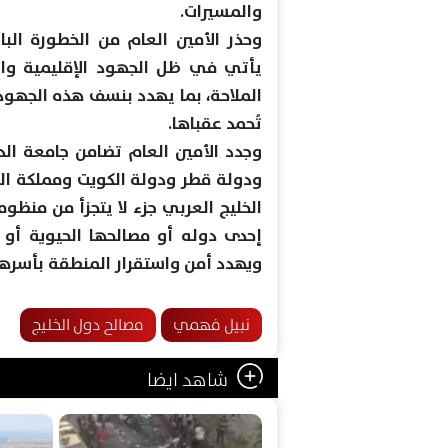
والمسيرات.
وحذر الأمين العام من الخطورة الب
يأتي في ظل الجهود الإقليمية والد
الملاحة، بما يهدد بنسف هذه الجهود
تُحمد عقباها.
وجدد الأمين العام تضامن جامعة الد
ودولة قطر ودولة الكويت ومملكة البح
الخليج العربي جزء لا يتجزأ من منظ
إحدى دوله أو مصالحها الحيوية أو م
ويهدد أمن واستقرار المنطقة بأسرها
نبيل فهمي
مصالح دول الخليج
شاهد ايضا