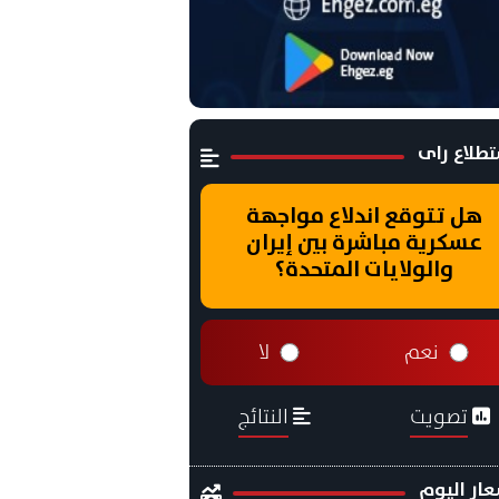
طلاع راى
هل تتوقع اندلاع مواجهة
عسكرية مباشرة بين إيران
والولايات المتحدة؟
نعم
لا
تصويت
النتائج
ار اليوم