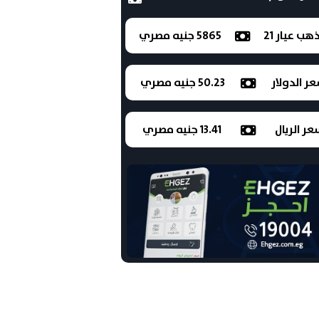
ذهب عيار 21
5865 جنيه مصري
ر الدولار
50.23 جنيه مصري
ر الريال
13.41 جنيه مصري