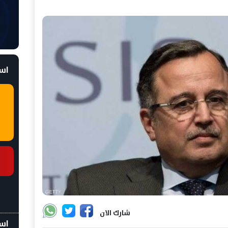
است
شارك الان
اسع