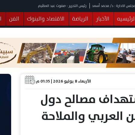
جلس الادارة : د/ محمد أسعد
رئيس التحرير : صفوت عبد العظيم
لرئيسيه
الأخبار
الرياضة
الاقتصاد والبنوك
الفن
ا
يقات
عربي ودولي
المرأة والطفل
التكنولوجيا
وهات
البرلمان
صحة
الثقافة
خدمات
منوعات
الأربعاء 8 يوليو 2026 | 01:35 م
تهداف مصالح دول
ن العربي والملاحة