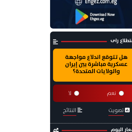
طلاع راى
هل تتوقع اندلاع مواجهة
عسكرية مباشرة بين إيران
والولايات المتحدة؟
نعم
لا
تصويت
النتائج
ار اليوم