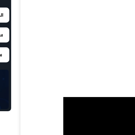
ال
سع
سع