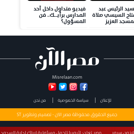
سيد الرئيس عبد
فيديو متداول داخل أحد
فتاح السيسي صلاة
المدارس برأيـــك.. مَن
بمسجد العزيز
المسؤول؟
 بمنطقة المقطم،
 بافتتاح المسجد
Misrelaan.com
للإعلان
سياسة الخصوصية
من نحن
جميع الحقوق محفوظة مصر الان - تصميم وتطوير
ST
ر تعلن: إثيوبيا تتحمل مسئولية إرباك إدارة السدود بسبب غياب البيانات