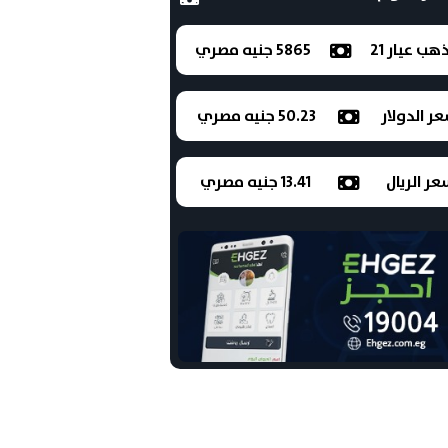
ذهب عيار 21
5865 جنيه مصري
ر الدولار
50.23 جنيه مصري
ر الريال
13.41 جنيه مصري