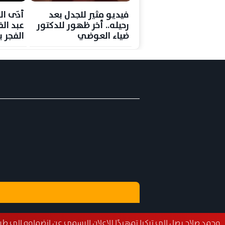
فيديو مثير للجدل بعد
أدّى ال
رحيله.. أخر ظهور للدكتور
عبد ال
ضياء العوضي
الفجر 
الحكيم
إيذانًا
ى تركيا تمهيدًا للإعلان الرسمي عن انضمامه إلى طرابزون سبور
مص