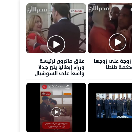
 زوجة على زوجها
عناق ماكرون لرئيسة
حكمة طنطا
وزراء إيطاليا يثير جـدلا
واسعا على السوشيال
ميديا