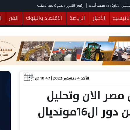
جلس الادارة : د/ محمد أسعد
رئيس التحرير : صفوت عبد العظيم
لرئيسيه
الأخبار
الرياضة
الاقتصاد والبنوك
الفن
ا
يقات
عربي ودولي
المرأة والطفل
التكنولوجيا
وهات
البرلمان
صحة
الثقافة
خدمات
منوعات
الأحد 4 ديسمبر 2022 | 10:47 ص
مصر الان وتحليل
الجولة الاولي من دور ال16مونديال