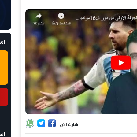
است
شارك الان
اسع