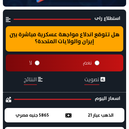
استطلاع راى
هل تتوقع اندلاع مواجهة عسكرية مباشرة بين
إيران والولايات المتحدة؟
نعم
لا
تصويت
النتائج
اسعار اليوم
الذهب عيار 21
5865 جنيه مصري