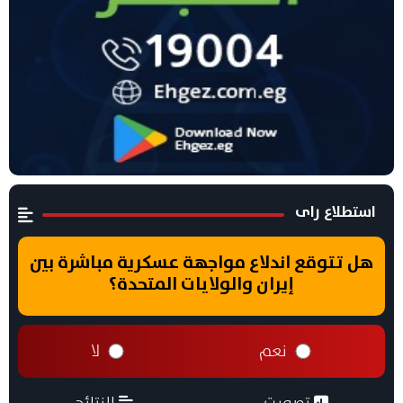
استطلاع راى
هل تتوقع اندلاع مواجهة عسكرية مباشرة بين
إيران والولايات المتحدة؟
نعم
لا
تصويت
النتائج