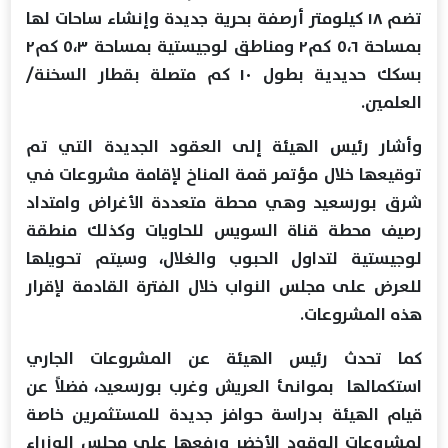
تضم ١٨ كيلومتر أرصفة بحرية جديدة وإنشاء ساحات لها
بمساحة ٥،٦ كم٢ ومناطق لوجيستية بمساحة ٥،٣ كم٢
بسكك حديدية بطول ١٠ كم متصلة بقطار السخنة/
العلمين.
وأشار رئيس الهيئة إلى العقود الجديدة التي تم
توقيعها خلال مؤتمر قمة المناخ لإقامة مشروعات في
شرق بورسعيد وهي محطة متعددة الأغراض وامتداد
رصيف محطة قناة السويس للحاويات وكذلك منطقة
لوجيستية لتداول الحبوب والغلال، وسيتم تحويلها
للعرض على مجلس النواب خلال الفترة القادمة لإقرار
هذه المشروعات.
كما تحدث رئيس الهيئة عن المشروعات الجاري
استكمالها بموانئ العريش وغرب بورسعيد، فضلاً عن
قيام الهيئة بدراسة حوافز جديدة للمستثمرين خاصة
لمشروعات الوقود الأخضر ورفعها على مجلس الوزراء