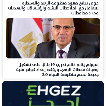
عوض تتابع جهود منظومة الرصد والسيطرة
للتعامل مع الملاحظات البيئية والإشغالات والتعديات
في 5 محافظات
سويلم يتابع ختام تدريب 19 طالبًا على تشغيل
وصيانة محطات الرفع.. ويؤكد: إعداد كوادر فنية
جديدة لدعم منظومة المياه 2.0