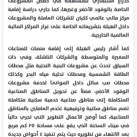
كذراع استثماري للمساهمة في حصص المشروعات
الخاصة بالوقود الأخضر وغيرها، كما جاري دراسة إقامة
مركز مالي عالمي ككيان للشركات العاملة والمشروعات
داخل الهيئة بتشريعاته الخاصة على غرار المراكز المالية
العالمية الخارجية.
كما أشار رئيس الهيئة إلى إقامة منصات للصناعات
الصغيرة والمتوسطة والشركات الناشئة، وفي ذات
السياق تحدث عن مشروعات البنية التحتية مثل محطات
الطاقة الشمسية ومحطات تحلية مياه البحر وكذلك
محطات صب سائل داخل الموانئ لخدمة مشروعات
الوقود الأخضر، فضلاً عن تحويل المناطق الصناعية
المتكاملة إلى مناطق صناعية خدمية سكنية متكاملة
تضم مناطق سكنية وترفيهية تخدم العاملين بالمناطق
الصناعية، كما أوضح الأعمال التطوير التي تجري حالياً
في ميناء السخنة الذي يقع على مساحة ٢٥ كم مربع
بعد الانتهاء من تطويره حيث يتم تنفيذ ٤ أحواض جديدة