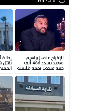
شاهد ايضا
للإفراج عنه.. إبراهيم
سعيد يسدد 486 ألف
بقتل ش
جنيه متجمد نفقة طليقته
المفتي