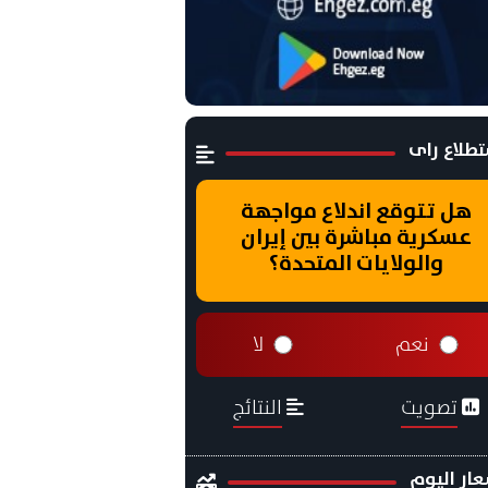
طلاع راى
هل تتوقع اندلاع مواجهة
عسكرية مباشرة بين إيران
والولايات المتحدة؟
نعم
لا
تصويت
النتائج
ار اليوم