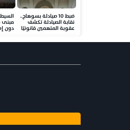
ضبط 10 صيادلة بسوهاج..
السيطر
نقابة الصيادلة تكشف
مبنى 
عقوبة المتهمين قانونيًا
دون إص