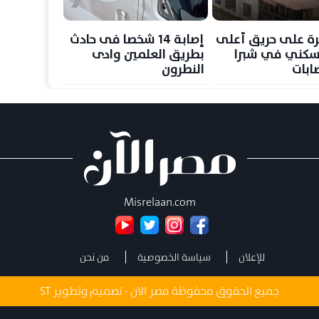
ة على حريق أعلى
إصابة 14 شخصا فى حادث
سكني في شبرا
بطريق العلمين وادى
ابات
النطرون
Misrelaan.com
للإعلان
سياسة الخصوصية
من نحن
جميع الحقوق محفوظة مصر الان - تصميم وتطوير
ST