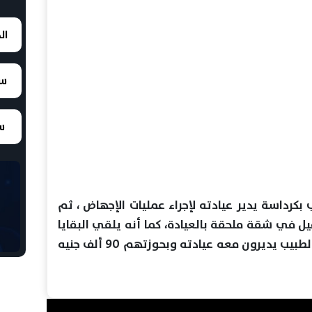
ال
سع
سع
بكرداسة يدير عيادته لإجراء عمليات الإجهاض ، ثم
 في شقة ملحقة بالعيادة، كما أنه يلقي البقايا
للكلاب الضالة، وتم ضبط 5 آخرين مع الطبيب يديرون معه عيادته وبحوزتهم 90 ألف جنيه