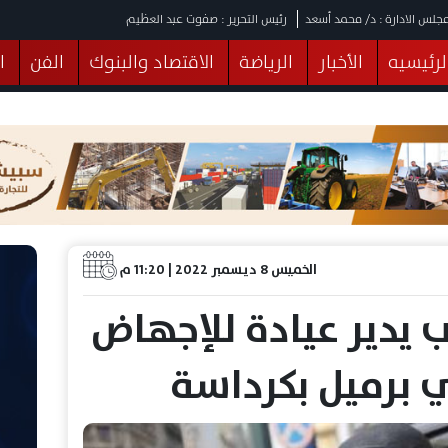
جلس الادارة : د/ محمد أسعد
رئيس التحرير : صفوت عبد العظيم
لرئيسيه
الأخبار
الرياضة
الاقتصاد والبنوك
الفن
ا
يقات
عربي ودولي
المرأة والطفل
التكنولوجيا
وهات
البرلمان
صحة
الثقافة
خدمات
منوعات
الخميس 8 ديسمبر 2022 | 11:20 م
 يدير عيادة للإجهاض
 برميل بكرداسة