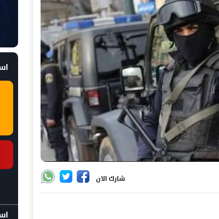
است
شارك الان
اسع