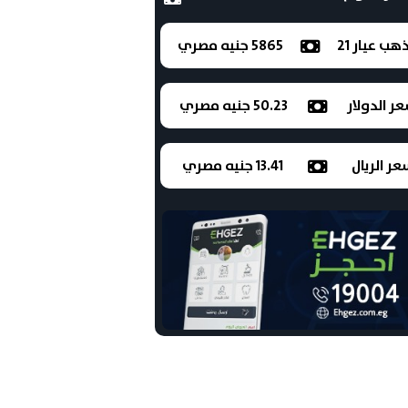
ذهب عيار 21
5865 جنيه مصري
ر الدولار
50.23 جنيه مصري
ر الريال
13.41 جنيه مصري