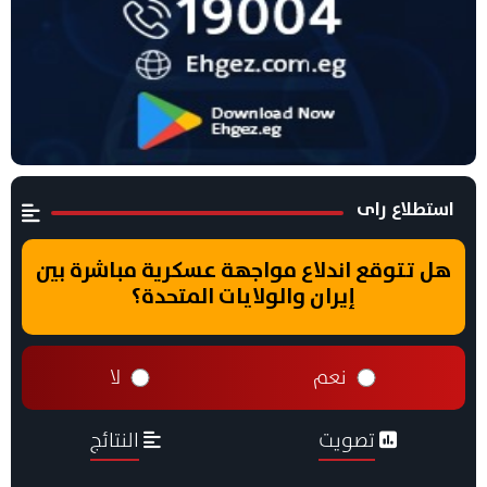
استطلاع راى
هل تتوقع اندلاع مواجهة عسكرية مباشرة بين
إيران والولايات المتحدة؟
نعم
لا
تصويت
النتائج