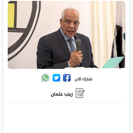
شارك الان
زينب عثمان