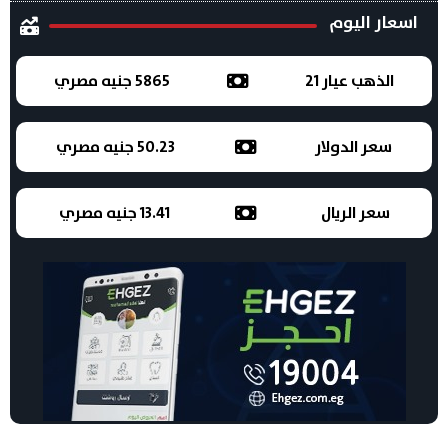
اسعار اليوم
الذهب عيار 21
5865 جنيه مصري
سعر الدولار
50.23 جنيه مصري
سعر الريال
13.41 جنيه مصري