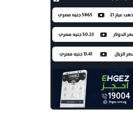
ذهب عيار 21
5865 جنيه مصري
ر الدولار
50.23 جنيه مصري
ر الريال
13.41 جنيه مصري