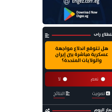
طلاع راى
هل تتوقع اندلاع مواجهة
عسكرية مباشرة بين إيران
والولايات المتحدة؟
نعم
لا
تصويت
النتائج
ار اليوم