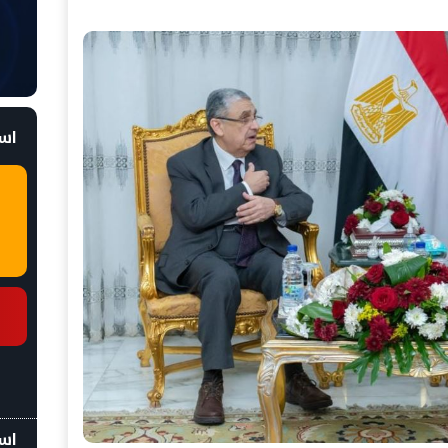
است
اسع