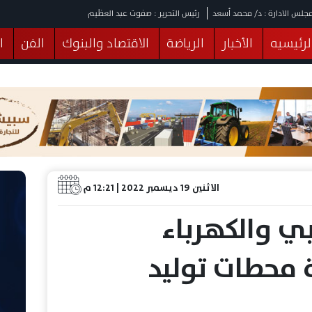
جلس الادارة : د/ محمد أسعد
رئيس التحرير : صفوت عبد العظيم
لرئيسيه
الأخبار
الرياضة
الاقتصاد والبنوك
الفن
ا
يقات
عربي ودولي
المرأة والطفل
التكنولوجيا
وهات
البرلمان
صحة
الثقافة
خدمات
منوعات
الاثنين 19 ديسمبر 2022 | 12:21 م
ربي والكهرباء
 محطات توليد