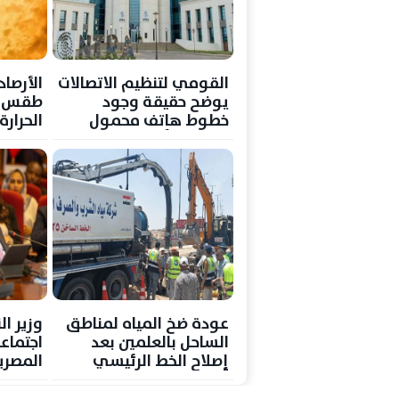
القومي لتنظيم الاتصالات
الأرصا
يوضح حقيقة وجود
طقس غد
خطوط هاتف محمول
الحرار
مسجلة بأسماء بعض
36
المواطنين دون علمهم
عودة ضخ المياه لمناطق
وزير ا
الساحل بالعلمين بعد
اجتماع
إصلاح الخط الرئيسي
المصري
إنجامين