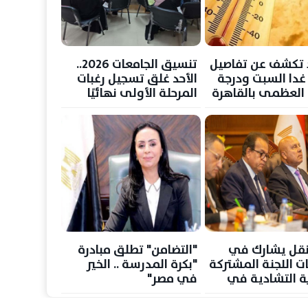
د تكشف عن تفاصيل
تنسيق الجامعات 2026..
ا السبت ودرجة
الأحد غلق تسجيل رغبات
ة العظمى بالقاهرة
المرحلة الأولى نهائيًا
لنقل يشارك في
"التضامن" تطلق مبادرة
ات اللجنة المشتركة
"بكرة المدرسة .. الخير
ة التشادية في
في مصر"
ا