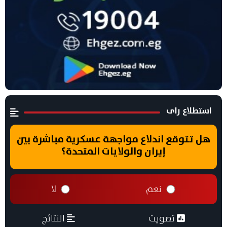
استطلاع راى
هل تتوقع اندلاع مواجهة عسكرية مباشرة بين
إيران والولايات المتحدة؟
نعم
لا
تصويت
النتائج