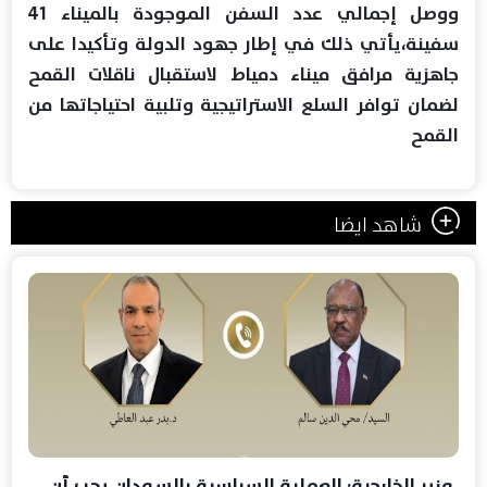
ووصل إجمالي عدد السفن الموجودة بالميناء 41
سفينة،يأتي ذلك في إطار جهود الدولة وتأكيدا على
جاهزية مرافق ميناء دمياط لاستقبال ناقلات القمح
لضمان توافر السلع الاستراتيجية وتلبية احتياجاتها من
القمح
شاهد ايضا
وزير الخارجية: العملية السياسية بالسودان يجب أن