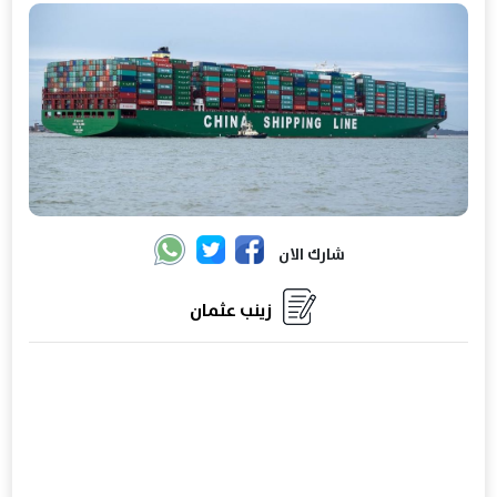
شارك الان
زينب عثمان