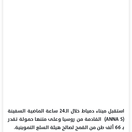
استقبل ميناء دمياط خلال الـ24 ساعة الماضية السفينة
(ANNA S) القادمة من روسيا وعلى متنها حمولة تقدر
بـ 66 ألف طن من القمح لصالح هيئة السلع التموينية.