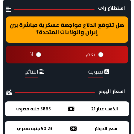
استطلاع راى
هل تتوقع اندلاع مواجهة عسكرية مباشرة بين
إيران والولايات المتحدة؟
نعم
لا
تصويت
النتائج
اسعار اليوم
الذهب عيار 21
5865 جنيه مصري
سعر الدولار
50.23 جنيه مصري