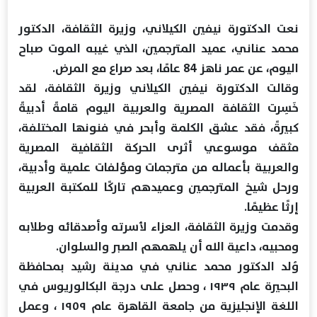
نعت الدكتورة نيفين الكيلاني، وزيرة الثقافة، الدكتور
محمد عناني، ‏عميد المترجمين، الذي غيبه الموت صباح
اليوم، عن عمر ناهز ‏‏84 عامًا، بعد صراع مع المرض‎.‎
وقالت الدكتورة نيفين الكيلاني وزيرة الثقافة، لقد
خَسِرت الثقافة ‏المصرية والعربية اليوم قامةً أدبيةً
كبيرةً، فقد عشق الكلمة وأبحر ‏في فنونها المختلفة،
مثقف موسوعي أثرى الحركة الثقافية ‏المصرية
والعربية بأعماله من مترجمات ومؤلفات علمية وأدبية،
‏ورحل شيخ المترجمين وعميدهم تاركًا للمكتبة العربية
إرثًا عظيمًا‎.‎
وقدمت وزيرة الثقافة، العزاء لأسرته وأصدقائه وطلابه
ومحبيه، ‏داعية الله أن يلهمهم الصبر والسلوان‎.‎
وُلد الدكتور محمد عناني في مدينة رشيد بمحافظة
البحيرة عام ‏‏١٩٣٩ ، وحصل على درجة البكالوريوس في
اللغة الإنجليزية من ‏جامعة القاهرة عام ١٩٥٩ ، وعمل