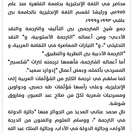
محاضر في اللغة الإنجليزية ‏بجامعة القاهرة منذ عام
١٩٧٥م، ورئيسًا لقسم اللغة الإنجليزية ‏بالجامعة بين
عامَي ١٩٩٣ و١٩٩٩‏‎.‎
جمع شيخ المترجمين بين التأليف والترجمة والنقد
الأدبي؛ ومن ‏أعماله "الترجمة الأسلوبية، و" النقد
التحليلي "، و" التيارات ‏المعاصرة في الثقافة العربية، و
"الترجمة الأدبية بين النظرية ‏والتطبيق‎".‎
أما أعماله المُترجَمة، فأهمها ترجمته لتراث "شكسبير"
المسرحي ‏بأكمله، وبعض أعمال "إدوارد سعيد‎"‎‏.‏
كما ساهَم في ترجمة الكثير من المُؤلَّفات العربية إلى
الإنجليزية، ‏وعلى رأسها مُؤلَّفات طه حسين، ودواوين
ومسرحيات شعرية لكلٍّ ‏من صلاح عبد الصبور، وفاروق
شوشة‎.‎
نال محمد عناني العديدَ من الجوائز منها "جائزة الدولة
في الترجمة ‏‏"، ووسام العلوم والفنون من الدرجة
الأولى، وجائزة الدولة في ‏الآداب، وجائزة الملك عبد الله