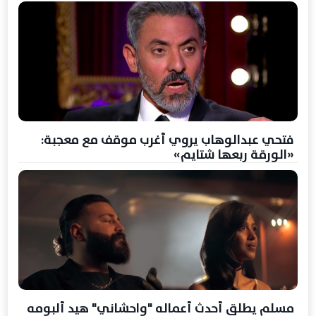
فتحي عبدالوهاب يروي أغرب موقف مع معجبة:
«الورقة ربعها شتايم»
مسلم يطلق أحدث أعماله "واحشاني" هيد ألبومه