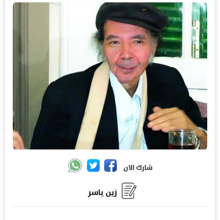
شارك الان
زين ياسر