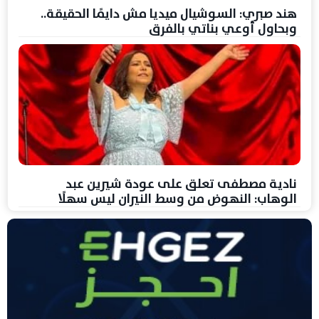
هند صبري: السوشيال ميديا مش دايمًا الحقيقة..
وبحاول أوعي بناتي بالفرق
نادية مصطفى تعلق على عودة شيرين عبد
الوهاب: النهوض من وسط النيران ليس سهلًا