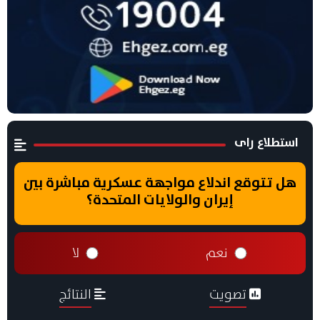
استطلاع راى
هل تتوقع اندلاع مواجهة عسكرية مباشرة بين
إيران والولايات المتحدة؟
نعم
لا
تصويت
النتائج