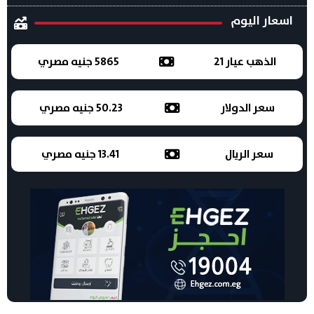
اسعار اليوم
الذهب عيار 21
5865 جنيه مصري
سعر الدولار
50.23 جنيه مصري
سعر الريال
13.41 جنيه مصري