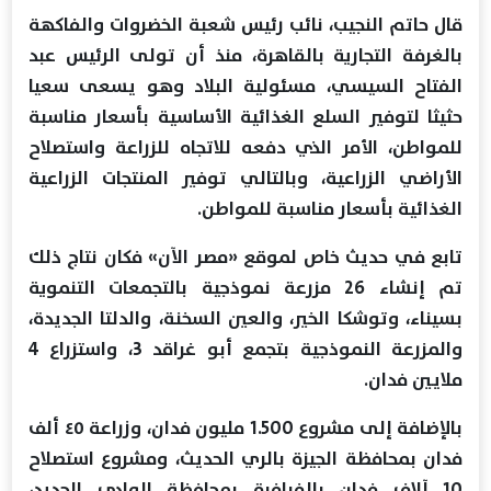
قال حاتم النجيب، نائب رئيس شعبة الخضروات والفاكهة
بالغرفة التجارية بالقاهرة، منذ أن تولى الرئيس عبد
الفتاح السيسي، مسئولية البلاد وهو يسعى سعيا
حثيثا لتوفير السلع الغذائية الأساسية بأسعار مناسبة
للمواطن، الأمر الذي دفعه للاتجاه للزراعة واستصلاح
الأراضي الزراعية، وبالتالي توفير المنتجات الزراعية
الغذائية بأسعار مناسبة للمواطن.
تابع في حديث خاص لموقع «مصر الآن» فكان نتاج ذلك
تم إنشاء 26 مزرعة نموذجية بالتجمعات التنموية
بسيناء، وتوشكا الخير، والعين السخنة، والدلتا الجديدة،
والمزرعة النموذجية بتجمع أبو غراقد 3، واستزراع 4
ملايين فدان.
بالإضافة إلى مشروع 1.500 مليون فدان، وزراعة ٤٥ ألف
فدان بمحافظة الجيزة بالري الحديث، ومشروع استصلاح
10 آلاف فدان بالفرافرة بمحافظة الوادي الجديد،