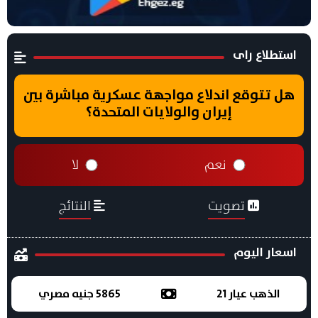
استطلاع راى
هل تتوقع اندلاع مواجهة عسكرية مباشرة بين
إيران والولايات المتحدة؟
نعم
لا
تصويت
النتائج
اسعار اليوم
الذهب عيار 21
5865 جنيه مصري