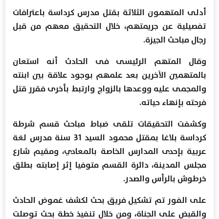
أدلى المتهمون الثلاثة بقتل مدرس كرداسة باعترافات
تفصيلية عن جريمتهم، خلال التحقيق معهم من قبل
رجال مباحث الجيزة.
وقال المتهم الرئيسى فى الحادث أنه استعان
بالمتهمين الآخرين بعد علمهم بوجود علاقة بين ابنته
والمجمى عليه ووعدها بالزواج وارتبط بأخرى فقرر قتل
فرحته بإنهاء حياته.
وكشفت التحقيقات تلقى ضباط مباحث قسم شرطة
كرداسة بلاغا بمقتل محمود السيد 31 سنة مدرس لغة
عربية بإحدى المدارس الخاصة بالمعادي، ومقيم شارع
مجلس المدينة، دائرة القسم متوفيا إثر إصابته بطلق
خرطوش بالرأس والصدر.
على الفور تم تشكيل فريق بحث لكشف غموض الحادث
والقبض على الجناة، ومن خلال تنفيذ خطة بحث توصلت