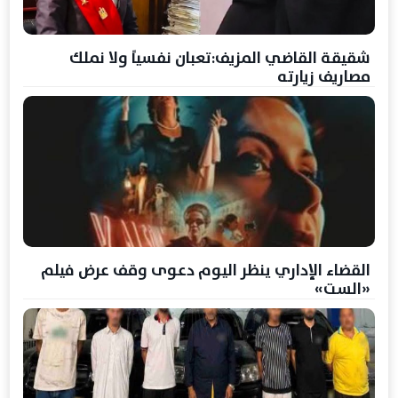
شقيقة القاضي المزيف:تعبان نفسياً ولا نملك
مصاريف زيارته
القضاء الإداري ينظر اليوم دعوى وقف عرض فيلم
«الست»