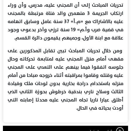
تحريات المباحث إلى أن المجني عليه، مدرس، وأن وراء
ارتكاب الجريمة 3 متهمين والد فتاة مرتبطة بالمجنى
عليه بالاشتراك مع «م.أ» 37 سنة عامل وسابق اتهامه
في قضية ضرب وأ.م» 19 سنة ترزي وآخر بدعوى وجود
علاقة مع ابنة الأول، وجميهم يقيمون دائرة القسم.
ومن خلال تحريات المباحث تبين تقابل المذكورين على
مقهى أمام منزل المجني عليه لمتابعة تحركاته وحال
جلوسه اتفقوا فيما بينهم على التعدي على المجني
عليه وقتله وقاموا بمراقبته أثناء خروجه صباحا من أمام
منزله باستخدام دراجة بخارية بدون لوحات ملك وقيادة
الثالث وسلاح ناري بندقية خرطوش بحوزة الثاني الذي
أطلق عيارا ناريا تجاه المجني عليه محدثا إصابته التي
أودت بحياته في الحال.