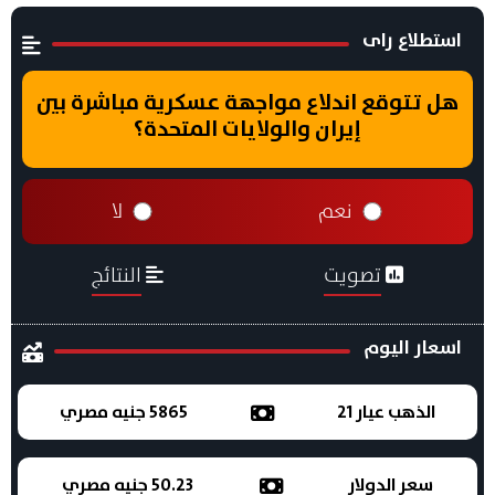
استطلاع راى
هل تتوقع اندلاع مواجهة عسكرية مباشرة بين
إيران والولايات المتحدة؟
نعم
لا
تصويت
النتائج
اسعار اليوم
الذهب عيار 21
5865 جنيه مصري
سعر الدولار
50.23 جنيه مصري