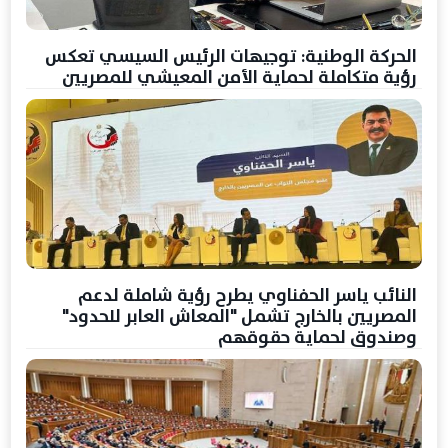
الحركة الوطنية: توجيهات الرئيس السيسي تعكس
رؤية متكاملة لحماية الأمن المعيشي للمصريين
النائب ياسر الحفناوي يطرح رؤية شاملة لدعم
المصريين بالخارج تشمل "المعاش العابر للحدود"
وصندوق لحماية حقوقهم