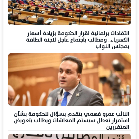
انتقادات برلمانية لقرار الحكومة بزيادة أسعار
الكهرباء.. ومطالب باجتماع عاجل للجنة الطاقة
بمجلس النواب
النائب عمرو فهمي يتقدم بسؤال للحكومة بشأن
استمرار تعطل سيستم المعاشات ويطالب بتعويض
المتضررين