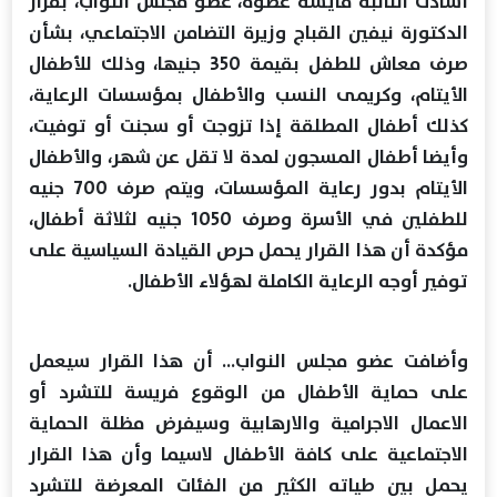
أشادت النائبة مايسة عطوة، عضو مجلس النواب، بقرار
الدكتورة نيفين القباج وزيرة التضامن الاجتماعي، بشأن
صرف معاش للطفل بقيمة 350 جنيها، وذلك للأطفال
الأيتام، وكريمى النسب والأطفال بمؤسسات الرعاية،
كذلك أطفال المطلقة إذا تزوجت أو سجنت أو توفيت،
وأيضا أطفال المسجون لمدة لا تقل عن شهر، والأطفال
الأيتام بدور رعاية المؤسسات، ويتم صرف 700 جنيه
للطفلين في الأسرة وصرف 1050 جنيه لثلاثة أطفال،
مؤكدة أن هذا القرار يحمل حرص القيادة السياسية على
توفير أوجه الرعاية الكاملة لهؤلاء الأطفال.
وأضافت عضو مجلس النواب... أن هذا القرار سيعمل
على حماية الأطفال من الوقوع فريسة للتشرد أو
الاعمال الاجرامية والارهابية وسيفرض مظلة الحماية
الاجتماعية على كافة الأطفال لاسيما وأن هذا القرار
يحمل بين طياته الكثير من الفئات المعرضة للتشرد