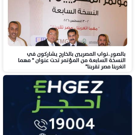
بالصور..نواب المصريين بالخارج يشاركون في
النسخة السابعة من المؤتمر تحت عنوان " مهما
اتغربنا مصر تقربنا"