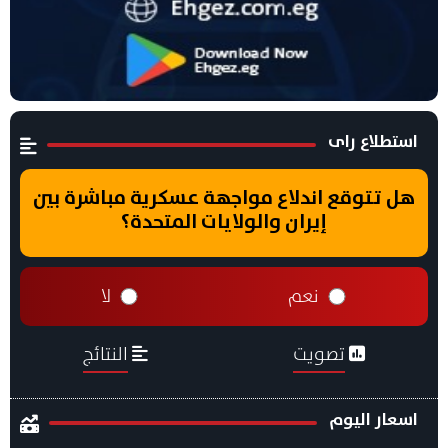
استطلاع راى
هل تتوقع اندلاع مواجهة عسكرية مباشرة بين
إيران والولايات المتحدة؟
نعم
لا
تصويت
النتائج
اسعار اليوم