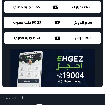
الذهب عيار 21
5865 جنيه مصري
سعر الدولار
50.23 جنيه مصري
سعر الريال
13.41 جنيه مصري
أعلى الصفحه