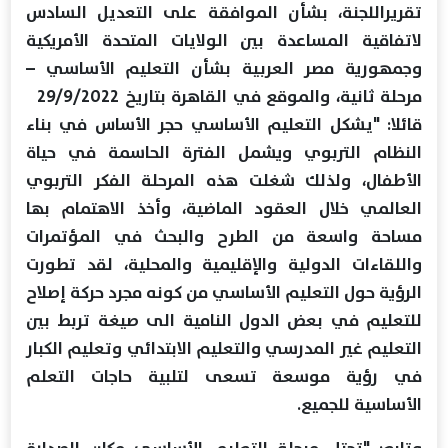
تقريراللجنة، بشأن الموافقة على التعديل السادس
لاتفاقية المساعدة بين الولايات المتحدة الأمريكية
وجمهورية مصر العربية بشأن التعليم الأساسي –
مرحلة ثانية، والموقع في القاهرة بتاريخ 29/9/2022
قائلا: "يشكل التعليم الأساسي حجر الأساس في بناء
النظام التربوي ويشمل الفترة الحاسمة في حياة
الأطفال، ولذلك شغلت هذه المرحلة الفكر التربوي
العالمي خلال العقود الماضية، وأخذ الاهتمام بها
مساحة واسعة من الطرح والبحث في المؤتمرات
واللقاءات الدولية والإقليمية والمحلية، لقد تطورت
الرؤية حول التعليم الأساسي من كونه مجرد حركة إصلاح
للتعليم في بعض الدول النامية الى صيغة تربط بين
التعليم غير المدرسي والتعليم الابتدائي وتعليم الكبار
في رؤية موسعة تسعى لتلبية حاجات التعلم
الأساسية للجميع.
وتابع: "تحتل مرحلة التعليم الأساسي مكان الصدارة