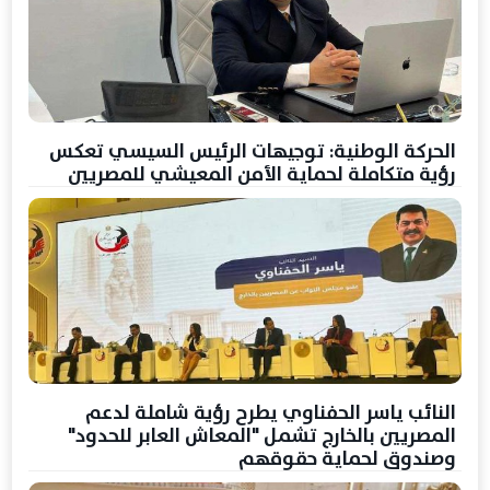
الحركة الوطنية: توجيهات الرئيس السيسي تعكس
رؤية متكاملة لحماية الأمن المعيشي للمصريين
النائب ياسر الحفناوي يطرح رؤية شاملة لدعم
المصريين بالخارج تشمل "المعاش العابر للحدود"
وصندوق لحماية حقوقهم