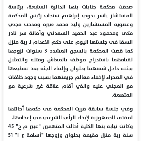
صدقت محكمة جنايات بنها الدائرة السابعة، برئاسة
المستشار ياسر بدوي إبراهيم سنجاب رئيس المحكمة
وعضوية المستشارين وليد محمد صيره ومدحت مجدي
مكى ومحمود عبد الحميد السعدني وأمانة سر نادر
السقا فى جلستها اليوم على حكم الاعدام لـ ربة منزل
كما قضت المحكمة بالسجن المشدد 3 سنوات لزوجها
لقيامهما باستدراج موظف بالمعاش وقتله والتمثيل
بجثته داخل شقتهما بحلوان وإلقاء الجثة بعد تقطيعها
في الصحراء لإخفاء معالم جريمتهما بسبب وجود خلافات
مع المجني عليه والذي أقام علاقة غير شرعية مع
المتهمة.
وفي جلسة سابقة قررت المحكمة فى حكمها أحالتها
لمفتي الجمهورية لإبداء الرأي الشرعي في إعدامها.
وكانت نيابة بنها الكلية أحالت المتهمين "عبير م ح" 45
سنة ربة منزل مقيمة بحلوان وزوجها "أسامة ع ا" 51