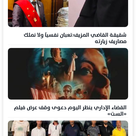
شقيقة القاضي المزيف:تعبان نفسياً ولا نملك
مصاريف زيارته
القضاء الإداري ينظر اليوم دعوى وقف عرض فيلم
«الست»