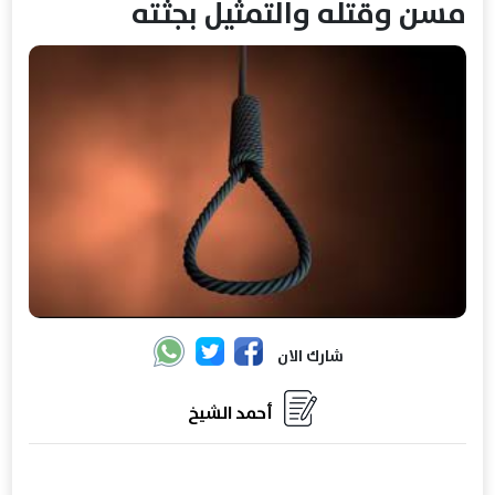
مسن وقتله والتمثيل بجثته
شارك الان
أحمد الشيخ