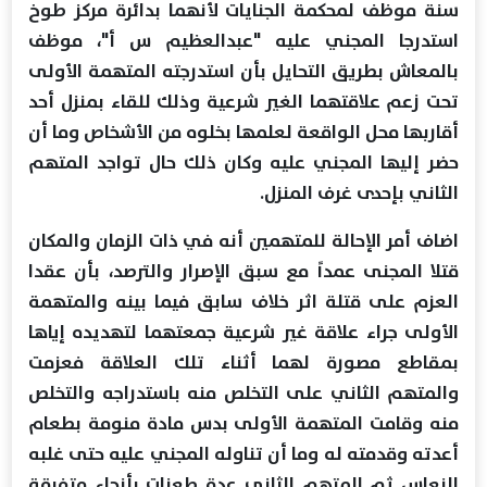
سنة موظف لمحكمة الجنايات لأنهما بدائرة مركز طوخ
استدرجا المجني عليه "عبدالعظيم س أ"، موظف
بالمعاش بطريق التحايل بأن استدرجته المتهمة الأولى
تحت زعم علاقتهما الغير شرعية وذلك للقاء بمنزل أحد
أقاربها محل الواقعة لعلمها بخلوه من الأشخاص وما أن
حضر إليها المجني عليه وكان ذلك حال تواجد المتهم
الثاني بإحدى غرف المنزل.
اضاف أمر الإحالة للمتهمين أنه في ذات الزمان والمكان
قتلا المجنى عمداً مع سبق الإصرار والترصد، بأن عقدا
العزم على قتلة اثر خلاف سابق فيما بينه والمتهمة
الأولى جراء علاقة غير شرعية جمعتهما لتهديده إياها
بمقاطع مصورة لهما أثناء تلك العلاقة فعزمت
والمتهم الثاني على التخلص منه باستدراجه والتخلص
منه وقامت المتهمة الأولى بدس مادة منومة بطعام
أعدته وقدمته له وما أن تناوله المجني عليه حتى غلبه
النعاس ثم المتهم الثاني عدة طعنات بأنحاء متفرقة