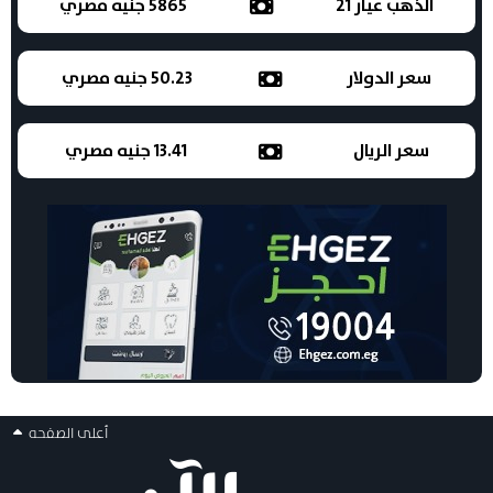
الذهب عيار 21
5865 جنيه مصري
سعر الدولار
50.23 جنيه مصري
سعر الريال
13.41 جنيه مصري
أعلى الصفحه