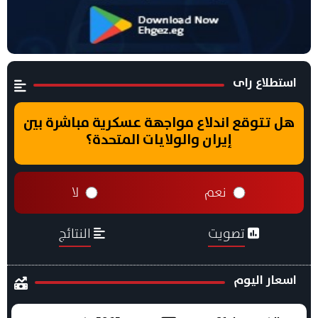
استطلاع راى
هل تتوقع اندلاع مواجهة عسكرية مباشرة بين
إيران والولايات المتحدة؟
نعم
لا
تصويت
النتائج
اسعار اليوم