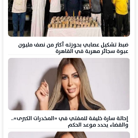
ضبط تشكيل عصابي بحوزته أكثر من نصف مليون
عبوة سجائر مهربة في القاهرة
إحالة سارة خليفة للمفتي في «المخدرات الكبرى»..
والقضاء يحدد موعد الحكم