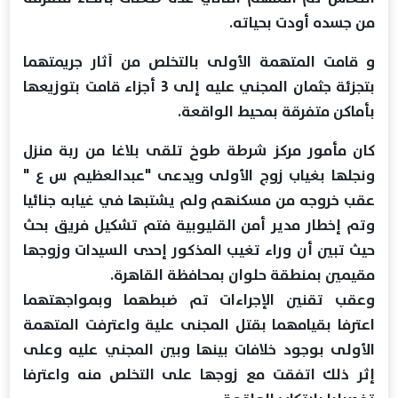
من جسده أودت بحياته.
و قامت المتهمة الأولى بالتخلص من آثار جريمتهما
بتجزئة جثمان المجني عليه إلى 3 أجزاء قامت بتوزيعها
بأماكن متفرقة بمحيط الواقعة.
كان مأمور مركز شرطة طوخ تلقى بلاغا من ربة منزل
ونجلها بغياب زوج الأولى ويدعى "عبدالعظيم س ع "
عقب خروجه من مسكنهم ولم يشتبها في غيابه جنائيا
وتم إخطار مدير أمن القليوبية فتم تشكيل فريق بحث
حيث تبين أن وراء تغيب المذكور إحدى السيدات وزوجها
مقيمين بمنطقة حلوان بمحافظة القاهرة.
وعقب تقنين الإجراءات تم ضبطهما وبمواجهتهما
اعترفا بقيامهما بقتل المجنى علية واعترفت المتهمة
الأولى بوجود خلافات بينها وبين المجني عليه وعلى
إثر ذلك اتفقت مع زوجها على التخلص منه واعترفا