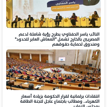
النائب ياسر الحفناوي يطرح رؤية شاملة لدعم
المصريين بالخارج تشمل "المعاش العابر للحدود"
وصندوق لحماية حقوقهم
انتقادات برلمانية لقرار الحكومة بزيادة أسعار
الكهرباء.. ومطالب باجتماع عاجل للجنة الطاقة
بمجلس النواب