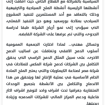
السياسية بالشراكة مع القطاع الخاص، حيث أضافت إلى
أنشطتها الرئيسية أنشطة الملح السياحية والترفيهية
وذلك بالتعاقد مع أحد المستثمرين لتنفيذ المشروع
السياحي بملاحة بورسعيد وهو حيز التنفيذ الفعلي،
الذي سيؤدي إلى نمو أرباح الشركة طبقا لدراسة
الجدوى، والتي تم عرضها على الشركة القابضه.
وتسائل مهني... لماذا اختارت الجمعية العمومية
أسلوب الدمج الافقي وتغافلت عن اساليب الدمج
الاخرى، على سبيل المثال الدمج الراسي الذي يحقق
التكامل بين الشركات كدمج شركة المكس للملاحات في
شركة مصر لصناعة الكيماويات والتي يعتبر الملح المادة
الخام الأساسية في عملية الإنتاج لها ويتحقق من هذا
الاندماج والتكامل بين الأنشطة بتجميع الوحدات
المتقاربة جغرافيا تحت اشراف واحد لتوفير اشراف اكثر
فاعلية ودعم المركز المالي للشركات المدمجه وزيادة
ربحيتها.