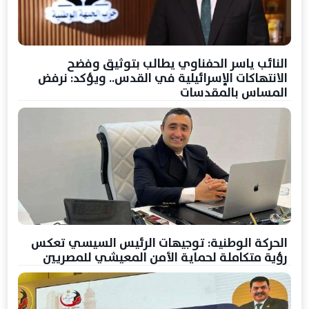
النائب ياسر الحفناوي يطالب بتوثيق وفضح
الانتهاكات الإسرائيلية في القدس.. ويؤكد: نرفض
المساس بالمقدسات
الحركة الوطنية: توجيهات الرئيس السيسي تعكس
رؤية متكاملة لحماية الأمن المعيشي للمصريين