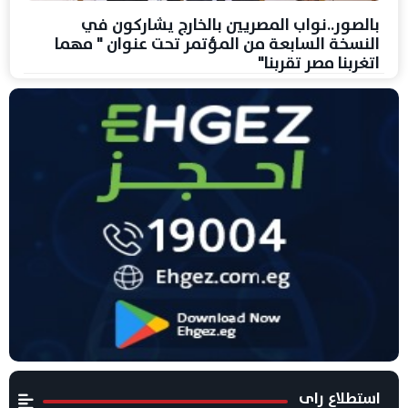
بالصور..نواب المصريين بالخارج يشاركون في
النسخة السابعة من المؤتمر تحت عنوان " مهما
اتغربنا مصر تقربنا"
استطلاع راى