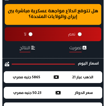
هل تتوقع اندلاع مواجهة عسكرية مباشرة بين
إيران والولايات المتحدة؟
نعم
لا
تصويت
النتائج
اسعار اليوم
الذهب عيار 21
5865 جنيه مصري
سعر الدولار
50.23 جنيه مصري