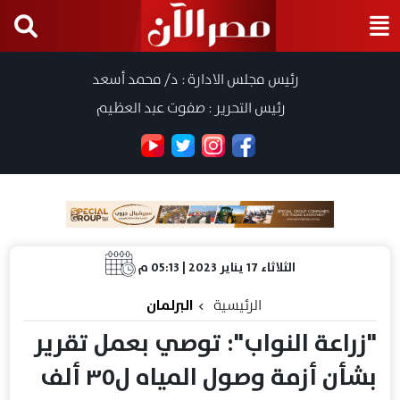
رئيس مجلس الادارة : د/ محمد أسعد
رئيس التحرير : صفوت عبد العظيم
الثلاثاء 17 يناير 2023 | 05:13 م
الرئيسية
البرلمان
"زراعة النواب": توصي بعمل تقرير
بشأن أزمة وصول المياه ل٣٥ ألف