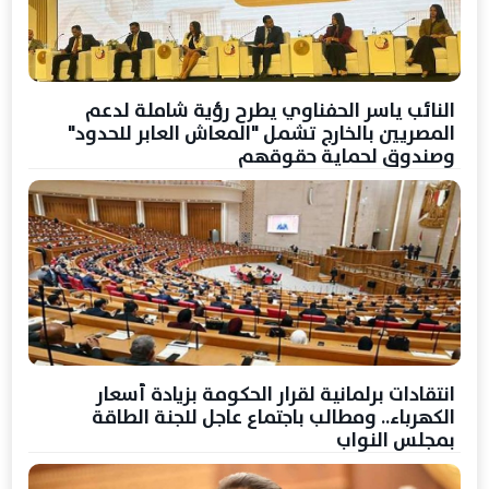
النائب ياسر الحفناوي يطرح رؤية شاملة لدعم
المصريين بالخارج تشمل "المعاش العابر للحدود"
وصندوق لحماية حقوقهم
انتقادات برلمانية لقرار الحكومة بزيادة أسعار
الكهرباء.. ومطالب باجتماع عاجل للجنة الطاقة
بمجلس النواب