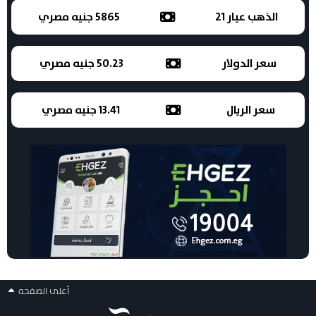
الذهب عيار 21
5865 جنيه مصري
سعر الدولار
50.23 جنيه مصري
سعر الريال
13.41 جنيه مصري
أعلى الصفحه