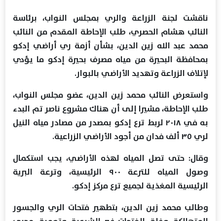
ناقشت لجنة الزراعة والري بمجلس النواب، برئاسة
النائب هشام الحصري، طلب الإحاطة المقدم من النائب
محمد عبد الله زين الدين، بشأن أزمة ري أراضي إدكو
بمحافظة البحيرة من مياه مصرف بحيرة إدكو ما يؤدي
لإتلاف الزراعة وتهديد الأراضي بالبوار.
واستعرض النائب محمد زين الدين، عضو مجلس النواب،
طلب الإحاطة، مشيرا إلى أن هناك مشروع ناصر تم البدء
به في ٢٠١٨ لربط ترع إدكو بمصدر من مصادر مياه النيل
لري ٣٥ ألف فدان من أجود الأراضي الزراعية.
وقال: حتى تصل المياه لهذه الأراضي، يجب استكمال
وصول المياه للترعة ٩٠٠ الرئيسية، وترعة البرية
الرئيسية المغذية لجميع ترع مركز إدكو.
وطالب محمد زين الدين، بتطهير فتحات الري والجسور
المتهالكة، وغلق الفتحات غير الشرعية، وتعميق مجرى