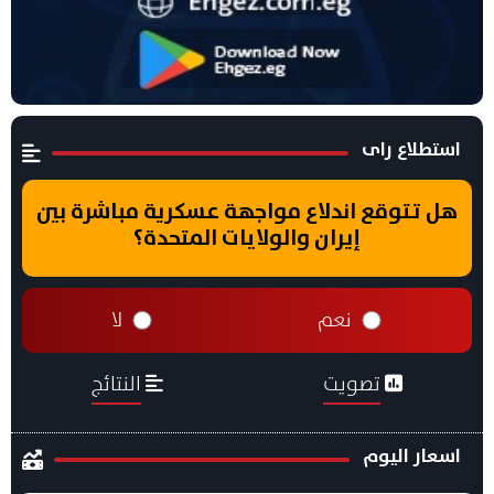
استطلاع راى
هل تتوقع اندلاع مواجهة عسكرية مباشرة بين
إيران والولايات المتحدة؟
نعم
لا
تصويت
النتائج
اسعار اليوم