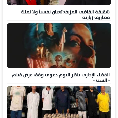
شقيقة القاضي المزيف:تعبان نفسياً ولا نملك
مصاريف زيارته
القضاء الإداري ينظر اليوم دعوى وقف عرض فيلم
«الست»