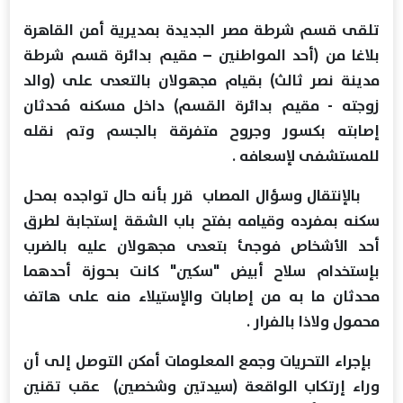
تلقى قسم شرطة مصر الجديدة بمديرية أمن القاهرة
بلاغا من (أحد المواطنين – مقيم بدائرة قسم شرطة
مدينة نصر ثالث) بقيام مجهولان بالتعدى على (والد
زوجته - مقيم بدائرة القسم) داخل مسكنه مُحدثان
إصابته بكسور وجروح متفرقة بالجسم وتم نقله
للمستشفى لإسعافه .
بالإنتقال وسؤال المصاب قرر بأنه حال تواجده بمحل
سكنه بمفرده وقيامه بفتح باب الشقة إستجابة لطرق
أحد الأشخاص فوجئ بتعدى مجهولان عليه بالضرب
بإستخدام سلاح أبيض "سكين" كانت بحوزة أحدهما
محدثان ما به من إصابات والإستيلاء منه على هاتف
محمول ولاذا بالفرار .
بإجراء التحريات وجمع المعلومات أمكن التوصل إلى أن
وراء إرتكاب الواقعة (سيدتين وشخصين) عقب تقنين