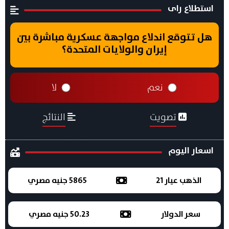
استطلاع راى
هل تتوقع اندلاع مواجهة عسكرية مباشرة بين
إيران والولايات المتحدة؟
نعم
لا
تصويت
النتائج
اسعار اليوم
الذهب عيار 21
5865 جنيه مصري
سعر الدولار
50.23 جنيه مصري