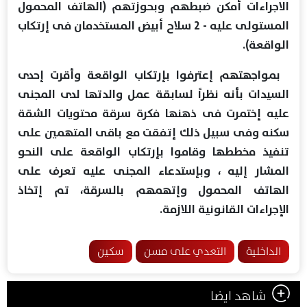
الاجراءات أمكن ضبطهم وبحوزتهم (الهاتف المحمول
المستولى عليه - 2 سلاح أبيض المستخدمان فى إرتكاب
الواقعة).
بمواجهتهم إعترفوا بإرتكاب الواقعة وأقرت إحدى
السيدات بأنه نظراً لسابقة عمل والدتها لدى المجنى
عليه إختمرت فى ذهنها فكرة سرقة محتويات الشقة
سكنه وفى سبيل ذلك إتفقت مع باقى المتهمين على
تنفيذ مخططها وقاموا بإرتكاب الواقعة على النحو
المشار إليه ، وبإستدعاء المجنى عليه تعرف على
الهاتف المحمول وإتهمهم بالسرقة، تم إتخاذ
الإجراءات القانونية اللازمة.
الداخلية
التعدي على مسن
سكين
شاهد ايضا